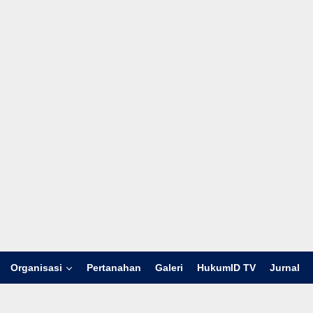
Organisasi
Pertanahan
Galeri
HukumID TV
Jurnal