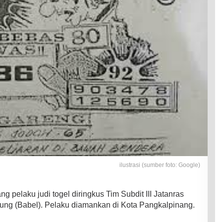
ilustrasi (sumber foto: Google)
g pelaku judi togel diringkus Tim Subdit III Jatanras
ung (Babel). Pelaku diamankan di Kota Pangkalpinang.