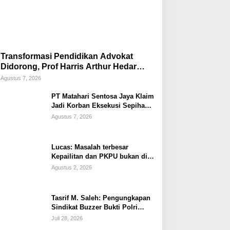
Transformasi Pendidikan Advokat
Didorong, Prof Harris Arthur Hedar
Perkuat Kolaborasi Kampus
Agustus 7, 2026
PT Matahari Sentosa Jaya Klaim
Jadi Korban Eksekusi Sepihak
oleh Oknum SPSI!
Agustus 7, 2026
Lucas: Masalah terbesar
Kepailitan dan PKPU bukan di
Undang-undang, tapi di Hukum
Agustus 2, 2026
Acara!!!
Tasrif M. Saleh: Pengungkapan
Sindikat Buzzer Bukti Polri
Makin Adaptif Hadapi Kejahatan
Juli 28, 2026
Digital