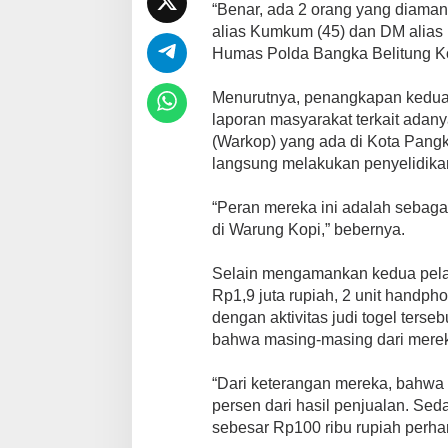
“Benar, ada 2 orang yang diaman
alias Kumkum (45) dan DM alias 
Humas Polda Bangka Belitung K
Menurutnya, penangkapan kedua p
laporan masyarakat terkait adanya
(Warkop) yang ada di Kota Pangk
langsung melakukan penyelidika
“Peran mereka ini adalah sebagai
di Warung Kopi,” bebernya.
Selain mengamankan kedua pelak
Rp1,9 juta rupiah, 2 unit handph
dengan aktivitas judi togel ters
bahwa masing-masing dari mereka
“Dari keterangan mereka, bahwa
persen dari hasil penjualan. S
sebesar Rp100 ribu rupiah perhar