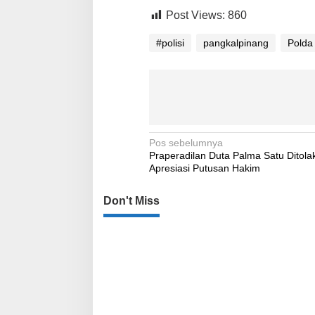
Post Views:
860
#polisi
pangkalpinang
Polda
Navigasi
Pos sebelumnya
Praperadilan Duta Palma Satu Ditola
pos
Apresiasi Putusan Hakim
Don't Miss