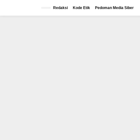
Lewati
ke
Redaksi
Kode Etik
Pedoman Media Siber
konten