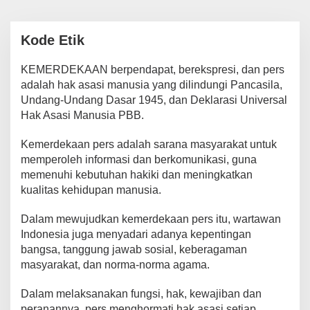
Kode Etik
KEMERDEKAAN berpendapat, berekspresi, dan pers
|
September
11,
adalah hak asasi manusia yang dilindungi Pancasila,
2023
Oleh
Undang-Undang Dasar 1945, dan Deklarasi Universal
Redaksi
Hak Asasi Manusia PBB.
HukumID
Kemerdekaan pers adalah sarana masyarakat untuk
memperoleh informasi dan berkomunikasi, guna
memenuhi kebutuhan hakiki dan meningkatkan
kualitas kehidupan manusia.
Dalam mewujudkan kemerdekaan pers itu, wartawan
Indonesia juga menyadari adanya kepentingan
bangsa, tanggung jawab sosial, keberagaman
masyarakat, dan norma-norma agama.
Dalam melaksanakan fungsi, hak, kewajiban dan
peranannya, pers menghormati hak asasi setiap