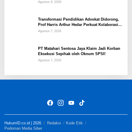
Penanganan Kasus PT ARA
Agustus 8, 2026
Transformasi Pendidikan Advokat Didorong,
Prof Harris Arthur Hedar Perkuat Kolaborasi
Kampus
Agustus 7, 2026
PT Matahari Sentosa Jaya Klaim Jadi Korban
Eksekusi Sepihak oleh Oknum SPSI!
Agustus 7, 2026
HukumID.co.id | 2026
Redaksi
Kode Etik
Pedoman Media Siber