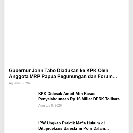
Gubernur John Tabo Diadukan ke KPK Oleh
Anggota MRP Papua Pegunungan dan Forum
Warga Papua
Agustus 8, 2026
KPK Didesak Ambil Alih Kasus
Penyalahgunaan Rp 16 Miliar DPRK Tolikara
Tahun 2017
Agustus 8, 2026
IPW Ungkap Praktik Mafia Hukum di
Dittipideksus Bareskrim Polri Dalam