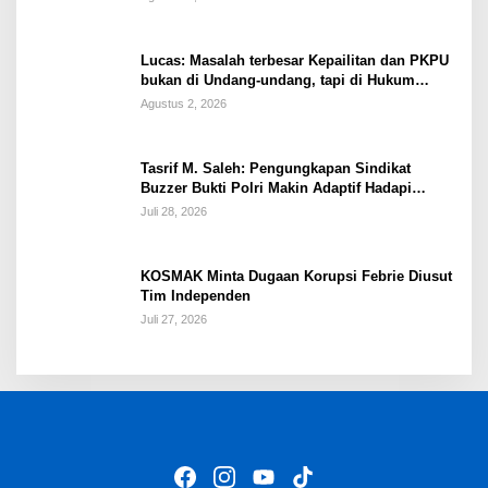
Lucas: Masalah terbesar Kepailitan dan PKPU
bukan di Undang-undang, tapi di Hukum
Acara!!!
Agustus 2, 2026
Tasrif M. Saleh: Pengungkapan Sindikat
Buzzer Bukti Polri Makin Adaptif Hadapi
Kejahatan Digital
Juli 28, 2026
KOSMAK Minta Dugaan Korupsi Febrie Diusut
Tim Independen
Juli 27, 2026