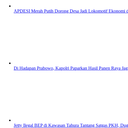
APDESI Merah Putih Dorong Desa Jadi Lokomotif Ekonomi d
Di Hadapan Prabowo, Kapolri Paparkan Hasil Panen Raya Jagun
Jetty Ilegal BEP di Kawasan Tahura Tantang Satgas PKH, D