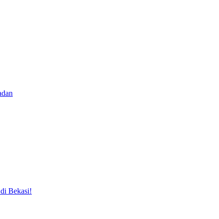
adan
i Bekasi!