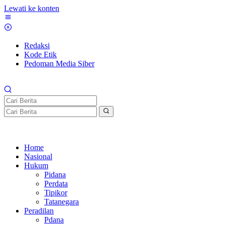
Lewati ke konten
Redaksi
Kode Etik
Pedoman Media Siber
Home
Nasional
Hukum
Pidana
Perdata
Tipikor
Tatanegara
Peradilan
Pdana