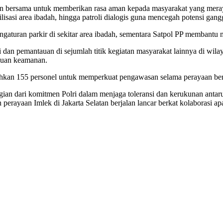
men bersama untuk memberikan rasa aman kepada masyarakat yang meraya
erilisasi area ibadah, hingga patroli dialogis guna mencegah potensi g
gaturan parkir di sekitar area ibadah, sementara Satpol PP membantu
i dan pemantauan di sejumlah titik kegiatan masyarakat lainnya di wila
gguan keamanan.
ahkan 155 personel untuk memperkuat pengawasan selama perayaan be
gian dari komitmen Polri dalam menjaga toleransi dan kerukunan antar
ayaan Imlek di Jakarta Selatan berjalan lancar berkat kolaborasi apara