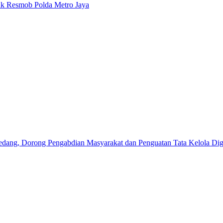
k Resmob Polda Metro Jaya
edang, Dorong Pengabdian Masyarakat dan Penguatan Tata Kelola Digi