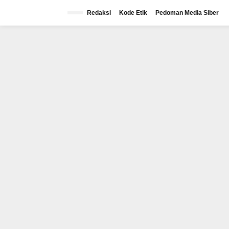
Lewati
ke
Redaksi
Kode Etik
Pedoman Media Siber
konten