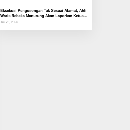
Eksekusi Pengosongan Tak Sesuai Alamat, Ahli
Waris Rebeka Manurung Akan Laporkan Ketua
PN Jaktim
Juli 23, 2026