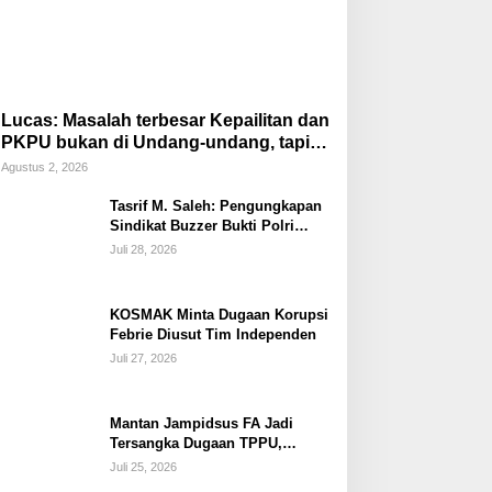
Lucas: Masalah terbesar Kepailitan dan
PKPU bukan di Undang-undang, tapi di
Hukum Acara!!!
Agustus 2, 2026
Tasrif M. Saleh: Pengungkapan
Sindikat Buzzer Bukti Polri
Makin Adaptif Hadapi Kejahatan
Juli 28, 2026
Digital
KOSMAK Minta Dugaan Korupsi
Febrie Diusut Tim Independen
Juli 27, 2026
Mantan Jampidsus FA Jadi
Tersangka Dugaan TPPU,
Ditahan di Rutan KPK
Juli 25, 2026