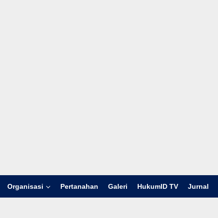
Organisasi
Pertanahan
Galeri
HukumID TV
Jurnal