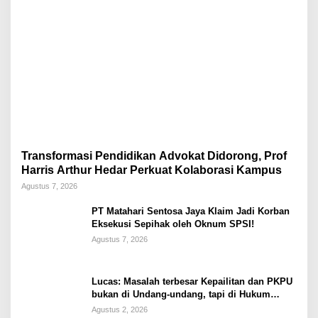
Transformasi Pendidikan Advokat Didorong, Prof
Harris Arthur Hedar Perkuat Kolaborasi Kampus
Agustus 7, 2026
PT Matahari Sentosa Jaya Klaim Jadi Korban
Eksekusi Sepihak oleh Oknum SPSI!
Agustus 7, 2026
Lucas: Masalah terbesar Kepailitan dan PKPU
bukan di Undang-undang, tapi di Hukum
Acara!!!
Agustus 2, 2026