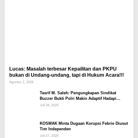
Lucas: Masalah terbesar Kepailitan dan PKPU
bukan di Undang-undang, tapi di Hukum Acara!!!
Agustus 2, 2026
Tasrif M. Saleh: Pengungkapan Sindikat
Buzzer Bukti Polri Makin Adaptif Hadapi
Kejahatan Digital
Juli 28, 2026
KOSMAK Minta Dugaan Korupsi Febrie Diusut
Tim Independen
Juli 27, 2026