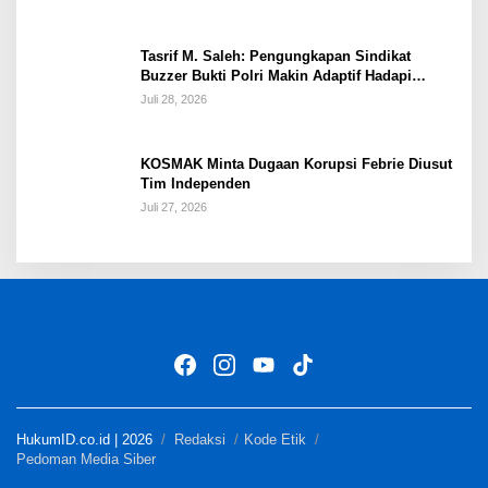
Tasrif M. Saleh: Pengungkapan Sindikat
Buzzer Bukti Polri Makin Adaptif Hadapi
Kejahatan Digital
Juli 28, 2026
KOSMAK Minta Dugaan Korupsi Febrie Diusut
Tim Independen
Juli 27, 2026
HukumID.co.id | 2026
Redaksi
Kode Etik
Pedoman Media Siber