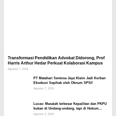
Transformasi Pendidikan Advokat Didorong, Prof
Harris Arthur Hedar Perkuat Kolaborasi Kampus
Agustus 7, 2026
PT Matahari Sentosa Jaya Klaim Jadi Korban
Eksekusi Sepihak oleh Oknum SPSI!
Agustus 7, 2026
Lucas: Masalah terbesar Kepailitan dan PKPU
bukan di Undang-undang, tapi di Hukum
Acara!!!
Agustus 2, 2026