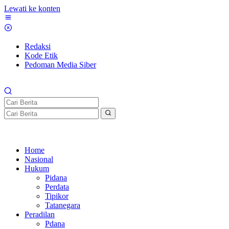
Lewati ke konten
Redaksi
Kode Etik
Pedoman Media Siber
Home
Nasional
Hukum
Pidana
Perdata
Tipikor
Tatanegara
Peradilan
Pdana