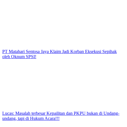
PT Matahari Sentosa Jaya Klaim Jadi Korban Eksekusi Sepihak
oleh Oknum SPSI!
Lucas: Masalah terbesar Kepailitan dan PKPU bukan di Undang-
undang, tapi di Hukum Acara!!!