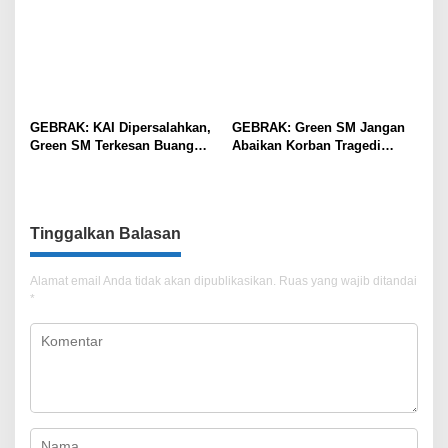
GEBRAK: KAI Dipersalahkan,
GEBRAK: Green SM Jangan
Green SM Terkesan Buang
Abaikan Korban Tragedi
Badan
Kereta di Bekasi!
Tinggalkan Balasan
Alamat email Anda tidak akan dipublikasikan.
Ruas yang wajib ditandai
*