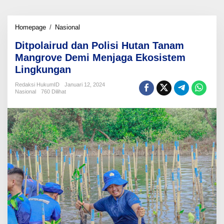
Ditpolairud
Homepage
/
Nasional
dan
Ditpolairud dan Polisi Hutan Tanam
Polisi
Hutan
Mangrove Demi Menjaga Ekosistem
Tanam
Lingkungan
Mangrove
Demi
Redaksi HukumID
Januari 12, 2024
Menjaga
Nasional
760 Dilihat
Ekosistem
Lingkungan