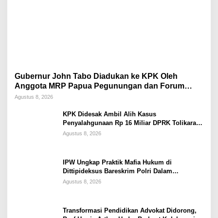
Gubernur John Tabo Diadukan ke KPK Oleh
Anggota MRP Papua Pegunungan dan Forum
Warga Papua
Agustus 8, 2026
KPK Didesak Ambil Alih Kasus
Penyalahgunaan Rp 16 Miliar DPRK Tolikara
Tahun 2017
Agustus 8, 2026
IPW Ungkap Praktik Mafia Hukum di
Dittipideksus Bareskrim Polri Dalam
Penanganan Kasus PT ARA
Agustus 8, 2026
Transformasi Pendidikan Advokat Didorong,