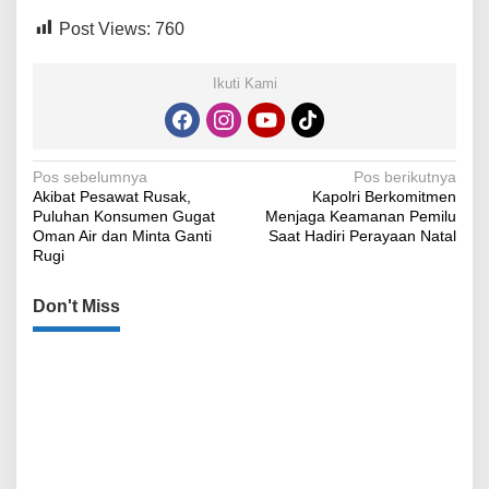
Post Views:
760
Ikuti Kami
Navigasi
Pos sebelumnya
Pos berikutnya
Akibat Pesawat Rusak,
Kapolri Berkomitmen
pos
Puluhan Konsumen Gugat
Menjaga Keamanan Pemilu
Oman Air dan Minta Ganti
Saat Hadiri Perayaan Natal
Rugi
Don't Miss