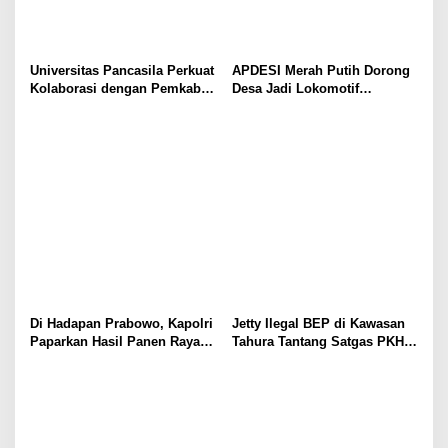
Universitas Pancasila Perkuat
APDESI Merah Putih Dorong
Kolaborasi dengan Pemkab
Desa Jadi Lokomotif
Sumedang, Dorong
Ekonomi dan Ketahanan
Pengabdian Masyarakat dan
Pangan Nasional
Penguatan Tata Kelola Digital
Di Hadapan Prabowo, Kapolri
Jetty Ilegal BEP di Kawasan
Paparkan Hasil Panen Raya
Tahura Tantang Satgas PKH,
Jagung Polri Kuartal I dan II
Dugaan Penyimpangan Kian
Menguat