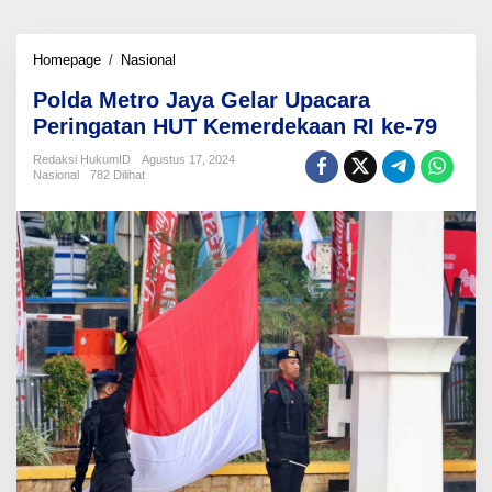
Polda
Homepage
/
Nasional
Metro
Polda Metro Jaya Gelar Upacara
Jaya
Gelar
Peringatan HUT Kemerdekaan RI ke-79
Upacara
Peringatan
Redaksi HukumID
Agustus 17, 2024
Nasional
782 Dilihat
HUT
Kemerdekaan
RI
ke-
79