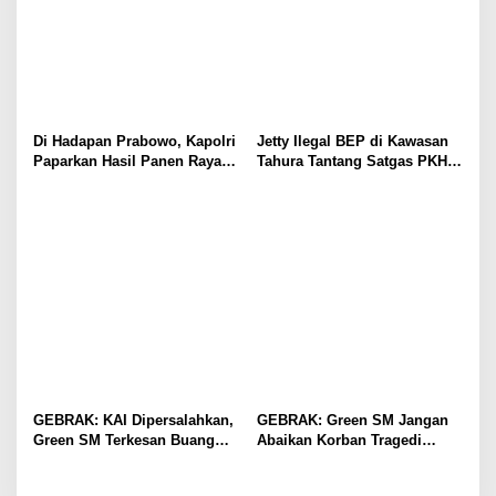
Di Hadapan Prabowo, Kapolri
Jetty Ilegal BEP di Kawasan
Paparkan Hasil Panen Raya
Tahura Tantang Satgas PKH,
Jagung Polri Kuartal I dan II
Dugaan Penyimpangan Kian
Menguat
GEBRAK: KAI Dipersalahkan,
GEBRAK: Green SM Jangan
Green SM Terkesan Buang
Abaikan Korban Tragedi
Badan
Kereta di Bekasi!