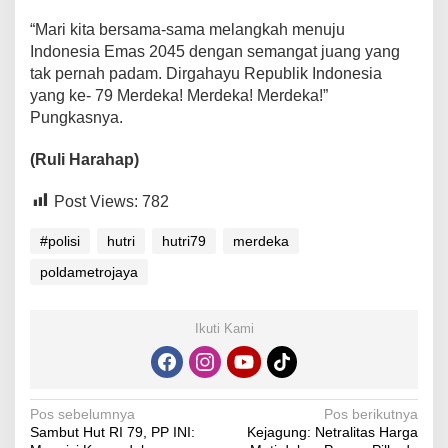
“Mari kita bersama-sama melangkah menuju
Indonesia Emas 2045 dengan semangat juang yang
tak pernah padam. Dirgahayu Republik Indonesia
yang ke- 79 Merdeka! Merdeka! Merdeka!”
Pungkasnya.
(Ruli Harahap)
Post Views:
782
#polisi
hutri
hutri79
merdeka
poldametrojaya
Ikuti Kami
Navigasi
Pos sebelumnya
Pos berikutnya
Sambut Hut RI 79, PP INI:
Kejagung: Netralitas Harga
pos