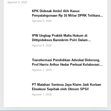
Warga Papua
Agustus 8, 2026
KPK Didesak Ambil Alih Kasus
Penyalahgunaan Rp 16 Miliar DPRK Tolikara
Tahun 2017
Agustus 8, 2026
IPW Ungkap Praktik Mafia Hukum di
Dittipideksus Bareskrim Polri Dalam
Penanganan Kasus PT ARA
Agustus 8, 2026
Transformasi Pendidikan Advokat Didorong,
Prof Harris Arthur Hedar Perkuat Kolaborasi
Kampus
Agustus 7, 2026
PT Matahari Sentosa Jaya Klaim Jadi Korban
Eksekusi Sepihak oleh Oknum SPSI!
Agustus 7, 2026