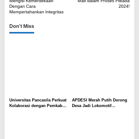
Mengisi Kemerdekaan
Mati dalam Proses Pilkada
Dengan Cara
2024!
Mempertahankan Integritas
Don't Miss
Universitas Pancasila Perkuat
APDESI Merah Putih Dorong
Kolaborasi dengan Pemkab
Desa Jadi Lokomotif
Sumedang, Dorong
Ekonomi dan Ketahanan
Pengabdian Masyarakat dan
Pangan Nasional
Penguatan Tata Kelola Digital