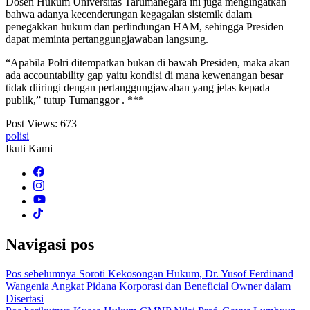
Dosen Hukum Universitas Tarumanegara ini juga mengingatkan
bahwa adanya kecenderungan kegagalan sistemik dalam
penegakkan hukum dan perlindungan HAM, sehingga Presiden
dapat meminta pertanggungjawaban langsung.
“Apabila Polri ditempatkan bukan di bawah Presiden, maka akan
ada accountability gap yaitu kondisi di mana kewenangan besar
tidak diiringi dengan pertanggungjawaban yang jelas kepada
publik,” tutup Tumanggor . ***
Post Views:
673
polisi
Ikuti Kami
Navigasi pos
Pos sebelumnya
Soroti Kekosongan Hukum, Dr. Yusof Ferdinand
Wangenia Angkat Pidana Korporasi dan Beneficial Owner dalam
Disertasi