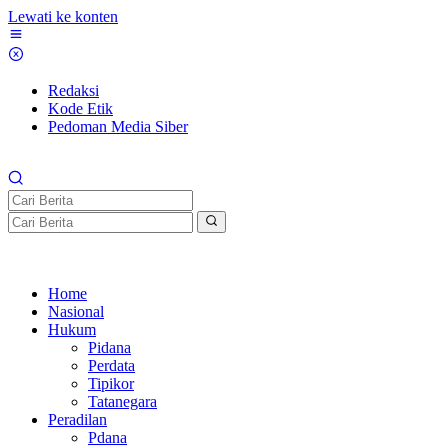
Lewati ke konten
Redaksi
Kode Etik
Pedoman Media Siber
Home
Nasional
Hukum
Pidana
Perdata
Tipikor
Tatanegara
Peradilan
Pdana