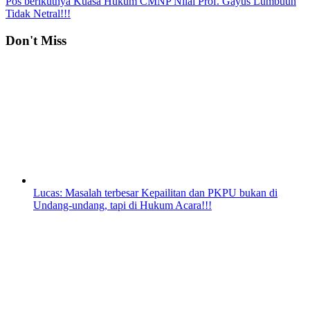
Pos berikutnya
Kuasa Hukum CMNP Nilai Prof. Gayus Lumbuun
Tidak Netral!!!
Don't Miss
Lucas: Masalah terbesar Kepailitan dan PKPU bukan di
Undang-undang, tapi di Hukum Acara!!!