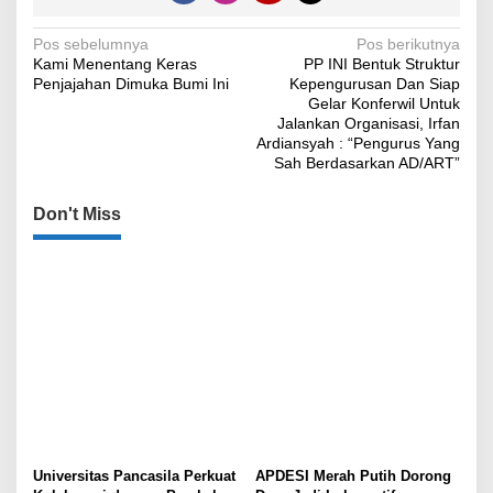
Navigasi
Pos sebelumnya
Pos berikutnya
Kami Menentang Keras
PP INI Bentuk Struktur
pos
Penjajahan Dimuka Bumi Ini
Kepengurusan Dan Siap
Gelar Konferwil Untuk
Jalankan Organisasi, Irfan
Ardiansyah : “Pengurus Yang
Sah Berdasarkan AD/ART”
Don't Miss
Universitas Pancasila Perkuat
APDESI Merah Putih Dorong