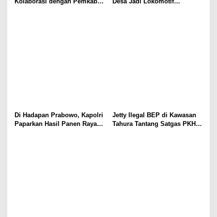
Kolaborasi dengan Pemkab
Desa Jadi Lokomotif
Sumedang, Dorong
Ekonomi dan Ketahanan
Pengabdian Masyarakat dan
Pangan Nasional
Penguatan Tata Kelola Digital
Di Hadapan Prabowo, Kapolri
Jetty Ilegal BEP di Kawasan
Paparkan Hasil Panen Raya
Tahura Tantang Satgas PKH,
Jagung Polri Kuartal I dan II
Dugaan Penyimpangan Kian
Menguat