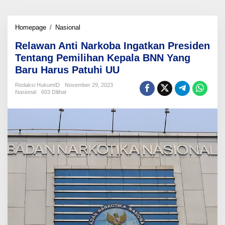
Relawan
Homepage
/
Nasional
Anti
Relawan Anti Narkoba Ingatkan Presiden
Narkoba
Ingatkan
Tentang Pemilihan Kepala BNN Yang
Presiden
Baru Harus Patuhi UU
Tentang
Pemilihan
Redaksi HukumID
November 29, 2023
Kepala
Nasional
603 Dilihat
BNN
Yang
Baru
Harus
Patuhi
UU