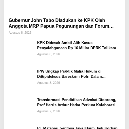
Gubernur John Tabo Diadukan ke KPK Oleh
Anggota MRP Papua Pegunungan dan Forum
Warga Papua
Agustus 8, 2026
KPK Didesak Ambil Alih Kasus
Penyalahgunaan Rp 16 Miliar DPRK Tolikara
Tahun 2017
Agustus 8, 2026
IPW Ungkap Praktik Mafia Hukum di
Dittipideksus Bareskrim Polri Dalam
Penanganan Kasus PT ARA
Agustus 8, 2026
Transformasi Pendidikan Advokat Didorong,
Prof Harris Arthur Hedar Perkuat Kolaborasi
Kampus
Agustus 7, 2026
PT Matahari Sentosa Jaya Klaim Jadi Korban