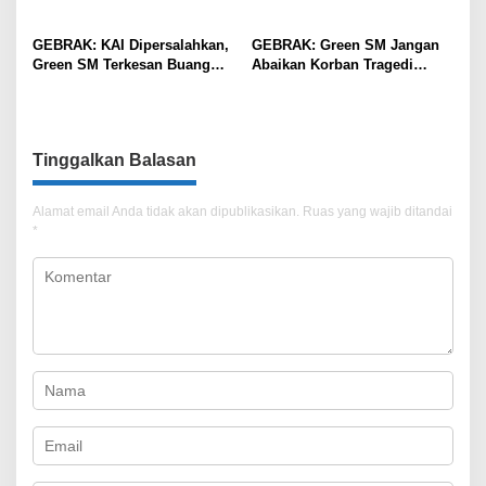
GEBRAK: KAI Dipersalahkan,
GEBRAK: Green SM Jangan
Green SM Terkesan Buang
Abaikan Korban Tragedi
Badan
Kereta di Bekasi!
Tinggalkan Balasan
Alamat email Anda tidak akan dipublikasikan.
Ruas yang wajib ditandai
*