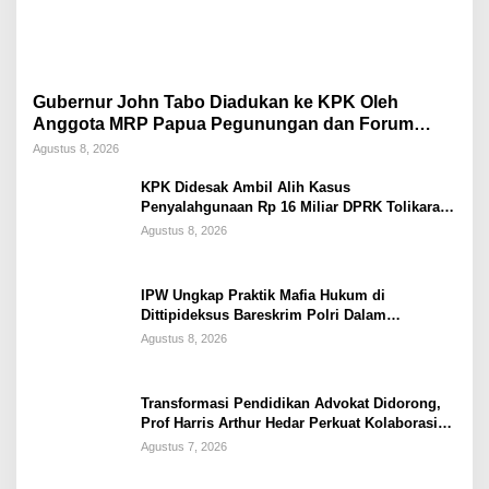
Gubernur John Tabo Diadukan ke KPK Oleh
Anggota MRP Papua Pegunungan dan Forum
Warga Papua
Agustus 8, 2026
KPK Didesak Ambil Alih Kasus
Penyalahgunaan Rp 16 Miliar DPRK Tolikara
Tahun 2017
Agustus 8, 2026
IPW Ungkap Praktik Mafia Hukum di
Dittipideksus Bareskrim Polri Dalam
Penanganan Kasus PT ARA
Agustus 8, 2026
Transformasi Pendidikan Advokat Didorong,
Prof Harris Arthur Hedar Perkuat Kolaborasi
Kampus
Agustus 7, 2026