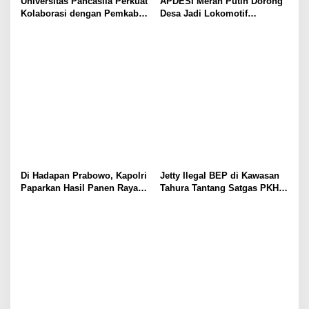
Universitas Pancasila Perkuat
APDESI Merah Putih Dorong
Kolaborasi dengan Pemkab
Desa Jadi Lokomotif
Sumedang, Dorong
Ekonomi dan Ketahanan
Pengabdian Masyarakat dan
Pangan Nasional
Penguatan Tata Kelola Digital
Di Hadapan Prabowo, Kapolri
Jetty Ilegal BEP di Kawasan
Paparkan Hasil Panen Raya
Tahura Tantang Satgas PKH,
Jagung Polri Kuartal I dan II
Dugaan Penyimpangan Kian
Menguat