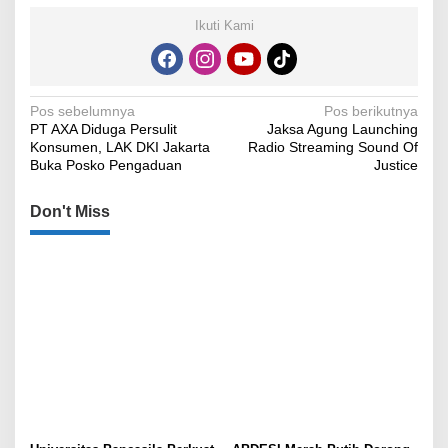
Ikuti Kami
Navigasi
Pos sebelumnya
Pos berikutnya
PT AXA Diduga Persulit
Jaksa Agung Launching
pos
Konsumen, LAK DKI Jakarta
Radio Streaming Sound Of
Buka Posko Pengaduan
Justice
Don't Miss