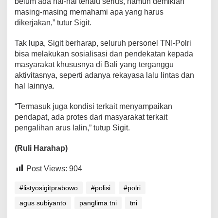
belum ada hal-hal terlalu serius, namun demikian
masing-masing memahami apa yang harus
dikerjakan,” tutur Sigit.
Tak lupa, Sigit berharap, seluruh personel TNI-Polri
bisa melakukan sosialisasi dan pendekatan kepada
masyarakat khususnya di Bali yang terganggu
aktivitasnya, seperti adanya rekayasa lalu lintas dan
hal lainnya.
“Termasuk juga kondisi terkait menyampaikan
pendapat, ada protes dari masyarakat terkait
pengalihan arus lalin,” tutup Sigit.
(Ruli Harahap)
Post Views:
904
#listyosigitprabowo
#polisi
#polri
agus subiyanto
panglima tni
tni