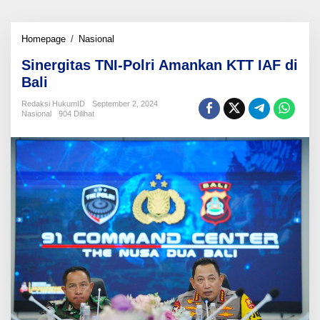
Sinergitas
Homepage
/
Nasional
TNI-
Sinergitas TNI-Polri Amankan KTT IAF di
Polri
Amankan
Bali
KTT
IAF
Redaksi HukumID
September 2, 2024
Nasional
904 Dilihat
di
Bali