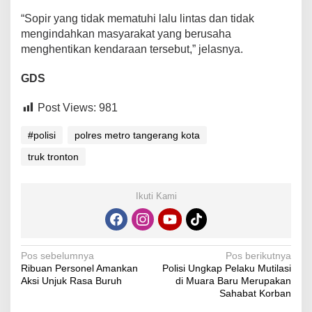
“Sopir yang tidak mematuhi lalu lintas dan tidak
mengindahkan masyarakat yang berusaha
menghentikan kendaraan tersebut,” jelasnya.
GDS
Post Views:
981
#polisi
polres metro tangerang kota
truk tronton
Ikuti Kami
Navigasi
Pos sebelumnya
Pos berikutnya
Ribuan Personel Amankan
Polisi Ungkap Pelaku Mutilasi
pos
Aksi Unjuk Rasa Buruh
di Muara Baru Merupakan
Sahabat Korban