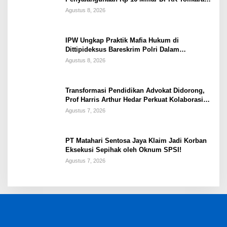
Tahun 2017
Agustus 8, 2026
IPW Ungkap Praktik Mafia Hukum di
Dittipideksus Bareskrim Polri Dalam
Penanganan Kasus PT ARA
Agustus 8, 2026
Transformasi Pendidikan Advokat Didorong,
Prof Harris Arthur Hedar Perkuat Kolaborasi
Kampus
Agustus 7, 2026
PT Matahari Sentosa Jaya Klaim Jadi Korban
Eksekusi Sepihak oleh Oknum SPSI!
Agustus 7, 2026