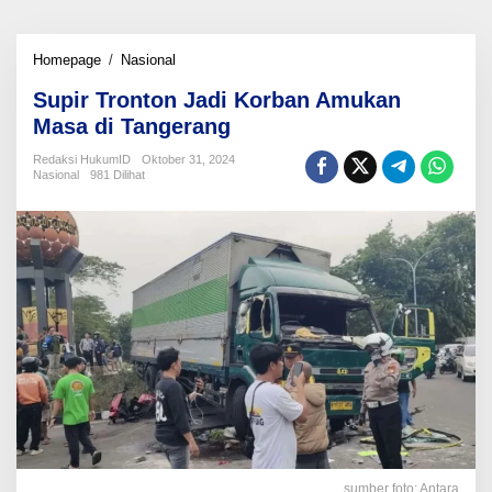
Supir
Homepage
/
Nasional
Tronton
Supir Tronton Jadi Korban Amukan
Jadi
Korban
Masa di Tangerang
Amukan
Masa
Redaksi HukumID
Oktober 31, 2024
Nasional
981 Dilihat
di
Tangerang
sumber foto: Antara