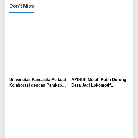
Don't Miss
Universitas Pancasila Perkuat
APDESI Merah Putih Dorong
Kolaborasi dengan Pemkab
Desa Jadi Lokomotif
Sumedang, Dorong
Ekonomi dan Ketahanan
Pengabdian Masyarakat dan
Pangan Nasional
Penguatan Tata Kelola Digital