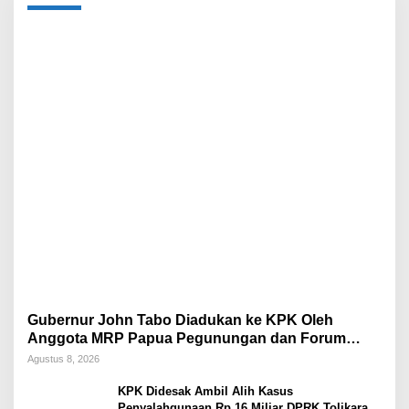
Gubernur John Tabo Diadukan ke KPK Oleh
Anggota MRP Papua Pegunungan dan Forum
Warga Papua
Agustus 8, 2026
KPK Didesak Ambil Alih Kasus
Penyalahgunaan Rp 16 Miliar DPRK Tolikara