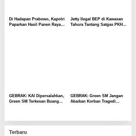
Di Hadapan Prabowo, Kapolri
Jetty Ilegal BEP di Kawasan
Paparkan Hasil Panen Raya
Tahura Tantang Satgas PKH,
Jagung Polri Kuartal I dan II
Dugaan Penyimpangan Kian
Menguat
GEBRAK: KAI Dipersalahkan,
GEBRAK: Green SM Jangan
Green SM Terkesan Buang
Abaikan Korban Tragedi
Badan
Kereta di Bekasi!
Terbaru