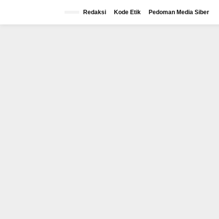
Lewati
ke
Redaksi
Kode Etik
Pedoman Media Siber
konten