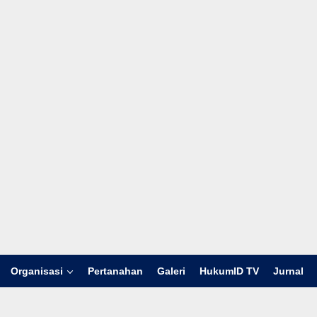
Organisasi
Pertanahan
Galeri
HukumID TV
Jurnal