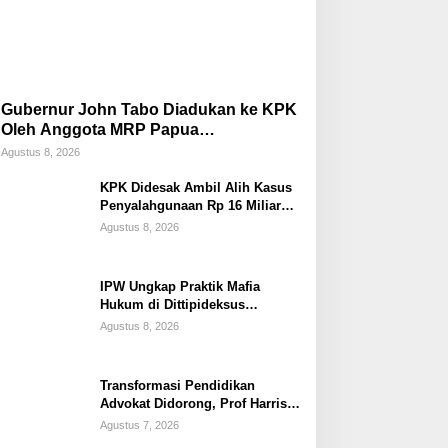
Gubernur John Tabo Diadukan ke KPK
Oleh Anggota MRP Papua
Pegunungan dan Forum Warga Papua
Agustus 8, 2026
KPK Didesak Ambil Alih Kasus
Penyalahgunaan Rp 16 Miliar
DPRK Tolikara Tahun 2017
Agustus 8, 2026
IPW Ungkap Praktik Mafia
Hukum di Dittipideksus
Bareskrim Polri Dalam
Agustus 8, 2026
Penanganan Kasus PT ARA
Transformasi Pendidikan
Advokat Didorong, Prof Harris
Arthur Hedar Perkuat Kolaborasi
Agustus 7, 2026
Kampus