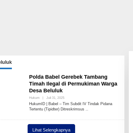
luluk
Polda Babel Gerebek Tambang
Timah Ilegal di Permukiman Warga
Desa Beluluk
Oleh
Hukum
|
Juli 31, 2025
Redaksi
HukumID | Babel – Tim Subdit IV Tindak Pidana
HukumID
Tertentu (Tipidter) Ditreskrimsus
Lihat Selengkapnya