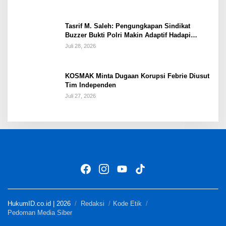
Tasrif M. Saleh: Pengungkapan Sindikat
Buzzer Bukti Polri Makin Adaptif Hadapi
Kejahatan Digital
Juli 28, 2026
KOSMAK Minta Dugaan Korupsi Febrie Diusut
Tim Independen
Juli 27, 2026
HukumID.co.id | 2026
Redaksi
Kode Etik
Pedoman Media Siber