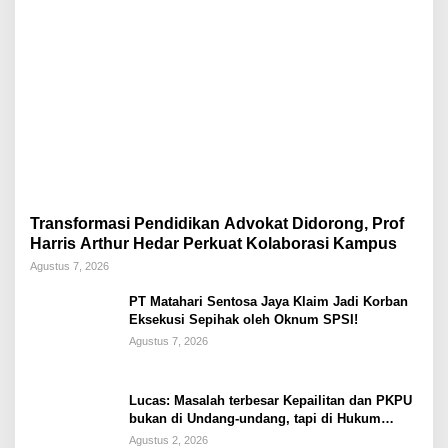
Transformasi Pendidikan Advokat Didorong, Prof
Harris Arthur Hedar Perkuat Kolaborasi Kampus
Agustus 7, 2026
PT Matahari Sentosa Jaya Klaim Jadi Korban
Eksekusi Sepihak oleh Oknum SPSI!
Agustus 7, 2026
Lucas: Masalah terbesar Kepailitan dan PKPU
bukan di Undang-undang, tapi di Hukum
Acara!!!
Agustus 2, 2026