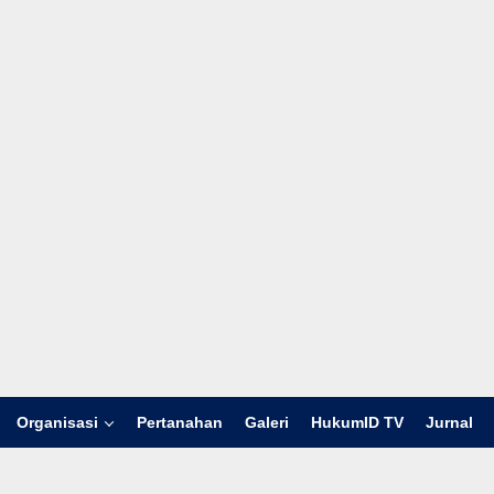
Organisasi
Pertanahan
Galeri
HukumID TV
Jurnal