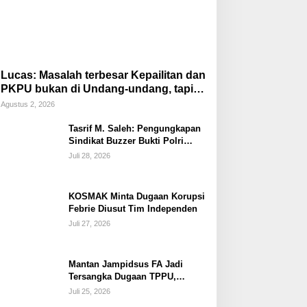
Lucas: Masalah terbesar Kepailitan dan
PKPU bukan di Undang-undang, tapi di
Hukum Acara!!!
Agustus 2, 2026
Tasrif M. Saleh: Pengungkapan
Sindikat Buzzer Bukti Polri
Makin Adaptif Hadapi Kejahatan
Juli 28, 2026
Digital
KOSMAK Minta Dugaan Korupsi
Febrie Diusut Tim Independen
Juli 27, 2026
Mantan Jampidsus FA Jadi
Tersangka Dugaan TPPU,
Ditahan di Rutan KPK
Juli 25, 2026