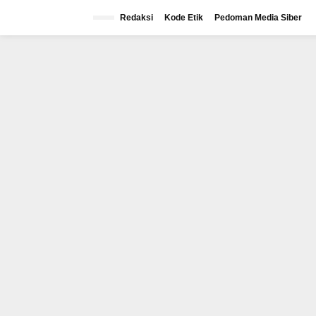
Lewati
ke
Redaksi
Kode Etik
Pedoman Media Siber
konten