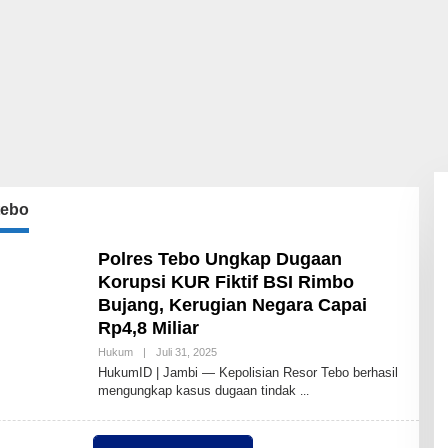
tebo
Polres Tebo Ungkap Dugaan
Korupsi KUR Fiktif BSI Rimbo
Bujang, Kerugian Negara Capai
Rp4,8 Miliar
Oleh
Hukum
|
Juli 31, 2025
Redaksi
HukumID | Jambi — Kepolisian Resor Tebo berhasil
HukumID
mengungkap kasus dugaan tindak