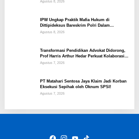
Tahun 2017
Agustus 8, 2026
IPW Ungkap Praktik Mafia Hukum di
Dittipideksus Bareskrim Polri Dalam
Penanganan Kasus PT ARA
Agustus 8, 2026
Transformasi Pendidikan Advokat Didorong,
Prof Harris Arthur Hedar Perkuat Kolaborasi
Kampus
Agustus 7, 2026
PT Matahari Sentosa Jaya Klaim Jadi Korban
Eksekusi Sepihak oleh Oknum SPSI!
Agustus 7, 2026