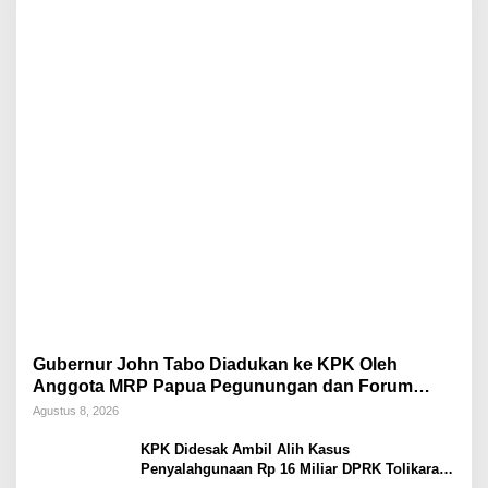
Gubernur John Tabo Diadukan ke KPK Oleh
Anggota MRP Papua Pegunungan dan Forum
Warga Papua
Agustus 8, 2026
KPK Didesak Ambil Alih Kasus
Penyalahgunaan Rp 16 Miliar DPRK Tolikara