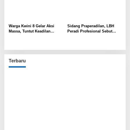
Warga Kwini 8 Gelar Aksi
Sidang Praperadilan, LBH
Massa, Tuntut Keadilan
Peradi Profesional Sebut
Terhadap Kodam Jaya dan
Gabriel Korban Kriminalisasi
BPN
Polisi!
Terbaru