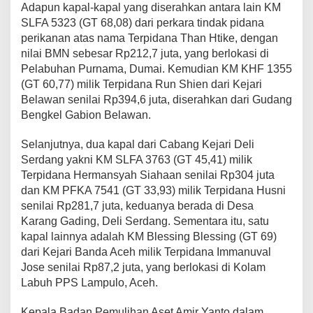
Adapun kapal-kapal yang diserahkan antara lain KM
SLFA 5323 (GT 68,08) dari perkara tindak pidana
perikanan atas nama Terpidana Than Htike, dengan
nilai BMN sebesar Rp212,7 juta, yang berlokasi di
Pelabuhan Purnama, Dumai. Kemudian KM KHF 1355
(GT 60,77) milik Terpidana Run Shien dari Kejari
Belawan senilai Rp394,6 juta, diserahkan dari Gudang
Bengkel Gabion Belawan.
Selanjutnya, dua kapal dari Cabang Kejari Deli
Serdang yakni KM SLFA 3763 (GT 45,41) milik
Terpidana Hermansyah Siahaan senilai Rp304 juta
dan KM PFKA 7541 (GT 33,93) milik Terpidana Husni
senilai Rp281,7 juta, keduanya berada di Desa
Karang Gading, Deli Serdang. Sementara itu, satu
kapal lainnya adalah KM Blessing Blessing (GT 69)
dari Kejari Banda Aceh milik Terpidana Immanuval
Jose senilai Rp87,2 juta, yang berlokasi di Kolam
Labuh PPS Lampulo, Aceh.
Kepala Badan Pemulihan Aset Amir Yanto dalam