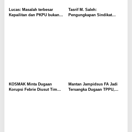
Lucas: Masalah terbesar
Tasrif M. Saleh:
Kepailitan dan PKPU bukan
Pengungkapan Sindikat
di Undang-undang, tapi di
Buzzer Bukti Polri Makin
Hukum Acara!!!
Adaptif Hadapi Kejahatan
Digital
KOSMAK Minta Dugaan
Mantan Jampidsus FA Jadi
Korupsi Febrie Diusut Tim
Tersangka Dugaan TPPU,
Independen
Ditahan di Rutan KPK