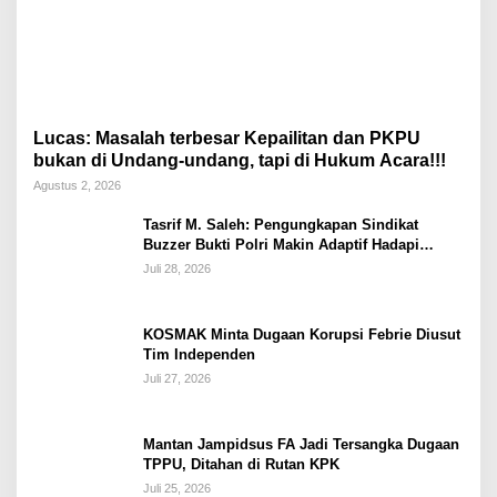
Lucas: Masalah terbesar Kepailitan dan PKPU
bukan di Undang-undang, tapi di Hukum Acara!!!
Agustus 2, 2026
Tasrif M. Saleh: Pengungkapan Sindikat
Buzzer Bukti Polri Makin Adaptif Hadapi
Kejahatan Digital
Juli 28, 2026
KOSMAK Minta Dugaan Korupsi Febrie Diusut
Tim Independen
Juli 27, 2026
Mantan Jampidsus FA Jadi Tersangka Dugaan
TPPU, Ditahan di Rutan KPK
Juli 25, 2026