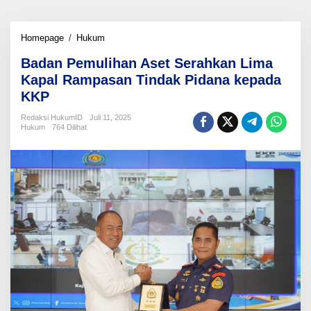
Badan
Homepage
/
Hukum
Pemulihan
Badan Pemulihan Aset Serahkan Lima
Aset
Serahkan
Kapal Rampasan Tindak Pidana kepada
Lima
KKP
Kapal
Rampasan
Redaksi HukumID
Juli 11, 2025
Tindak
Hukum
764 Dilihat
Pidana
kepada
KKP