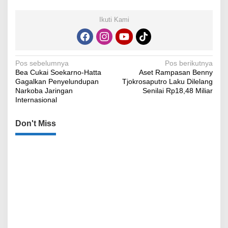
Ikuti Kami
Navigasi
Pos sebelumnya
Pos berikutnya
Bea Cukai Soekarno-Hatta
Aset Rampasan Benny
pos
Gagalkan Penyelundupan
Tjokrosaputro Laku Dilelang
Narkoba Jaringan
Senilai Rp18,48 Miliar
Internasional
Don't Miss