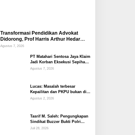
Transformasi Pendidikan Advokat
Didorong, Prof Harris Arthur Hedar
Perkuat Kolaborasi Kampus
Agustus 7, 2026
PT Matahari Sentosa Jaya Klaim
Jadi Korban Eksekusi Sepihak
oleh Oknum SPSI!
Agustus 7, 2026
Lucas: Masalah terbesar
Kepailitan dan PKPU bukan di
Undang-undang, tapi di Hukum
Agustus 2, 2026
Acara!!!
Tasrif M. Saleh: Pengungkapan
Sindikat Buzzer Bukti Polri
Makin Adaptif Hadapi Kejahatan
Juli 28, 2026
Digital