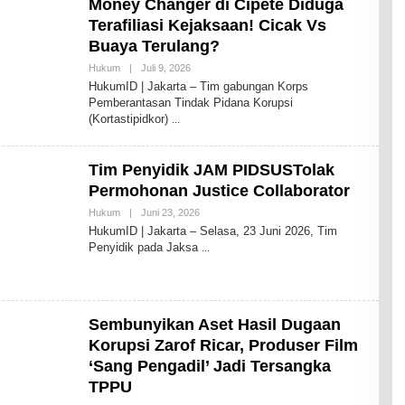
Money Changer di Cipete Diduga
Terafiliasi Kejaksaan! Cicak Vs
Buaya Terulang?
Oleh
Hukum
|
Juli 9, 2026
Redaksi
HukumID | Jakarta – Tim gabungan Korps
HukumID
Pemberantasan Tindak Pidana Korupsi
(Kortastipidkor)
Tim Penyidik JAM PIDSUSTolak
Permohonan Justice Collaborator
Oleh
Hukum
|
Juni 23, 2026
Redaksi
HukumID | Jakarta – Selasa, 23 Juni 2026, Tim
HukumID
Penyidik pada Jaksa
Sembunyikan Aset Hasil Dugaan
Korupsi Zarof Ricar, Produser Film
‘Sang Pengadil’ Jadi Tersangka
TPPU