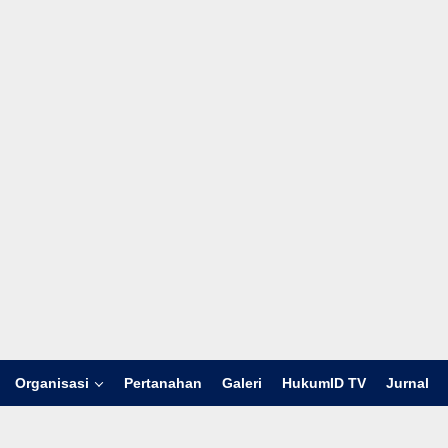
Organisasi
Pertanahan
Galeri
HukumID TV
Jurnal