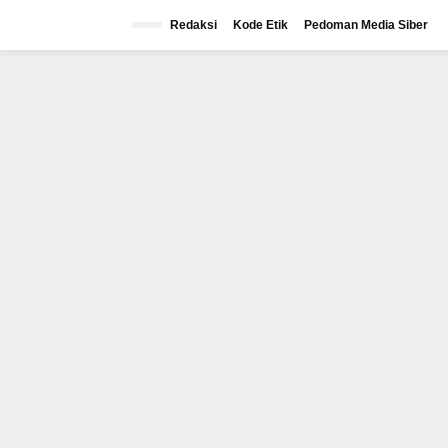
Lewati
ke
Redaksi
Kode Etik
Pedoman Media Siber
konten