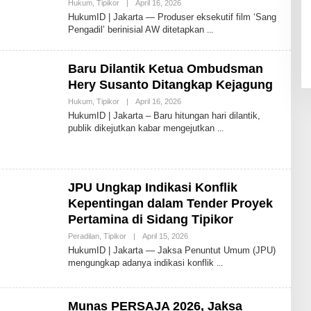
Oleh
Hukum
,
Tipikor
|
April 16, 2026
Redaksi
HukumID | Jakarta — Produser eksekutif film ‘Sang
HukumID
Pengadil’ berinisial AW ditetapkan
Baru Dilantik Ketua Ombudsman
Hery Susanto Ditangkap Kejagung
Oleh
Hukum
,
Tipikor
|
April 16, 2026
Redaksi
HukumID | Jakarta – Baru hitungan hari dilantik,
HukumID
publik dikejutkan kabar mengejutkan
JPU Ungkap Indikasi Konflik
Kepentingan dalam Tender Proyek
Pertamina di Sidang Tipikor
Oleh
Peradilan
,
Tipikor
|
April 15, 2026
Redaksi
HukumID | Jakarta — Jaksa Penuntut Umum (JPU)
HukumID
mengungkap adanya indikasi konflik
Munas PERSAJA 2026, Jaksa