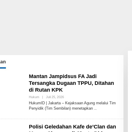
aan
Mantan Jampidsus FA Jadi
Tersangka Dugaan TPPU, Ditahan
di Rutan KPK
Oleh
Hukum
|
Juli 25, 2026
Redaksi
HukumID | Jakarta – Kejaksaan Agung melalui Tim
HukumID
Penyidik (Tim Sembilan) menetapkan
Polisi Geledahan Kafe de’Clan dan