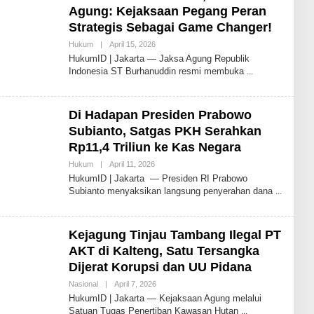
Agung: Kejaksaan Pegang Peran
Strategis Sebagai Game Changer!
Oleh
Hukum
|
April 15, 2026
Redaksi
HukumID | Jakarta — Jaksa Agung Republik
HukumID
Indonesia ST Burhanuddin resmi membuka
Di Hadapan Presiden Prabowo
Subianto, Satgas PKH Serahkan
Rp11,4 Triliun ke Kas Negara
Oleh
Hukum
|
April 11, 2026
Redaksi
HukumID | Jakarta — Presiden RI Prabowo
HukumID
Subianto menyaksikan langsung penyerahan dana
Kejagung Tinjau Tambang Ilegal PT
AKT di Kalteng, Satu Tersangka
Dijerat Korupsi dan UU Pidana
Oleh
Nasional
|
April 7, 2026
Redaksi
HukumID | Jakarta — Kejaksaan Agung melalui
HukumID
Satuan Tugas Penertiban Kawasan Hutan