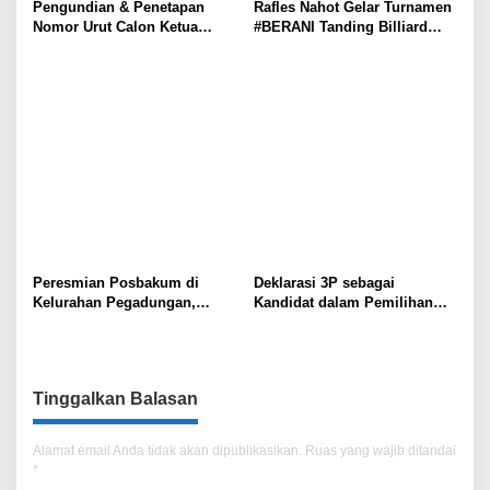
Pengundian & Penetapan
Rafles Nahot Gelar Turnamen
Nomor Urut Calon Ketua
#BERANI Tanding Billiard
Umum & Dewan Kehormatan
Sambut RAT AKPI 2025
AKPI Periode 2025 – 2028
Peresmian Posbakum di
Deklarasi 3P sebagai
Kelurahan Pegadungan,
Kandidat dalam Pemilihan
Kecamatan Kalideres, Jakarta
Calon Ketua Umum AKPI
Barat
Periode 2025 – 2028
Tinggalkan Balasan
Alamat email Anda tidak akan dipublikasikan.
Ruas yang wajib ditandai
*