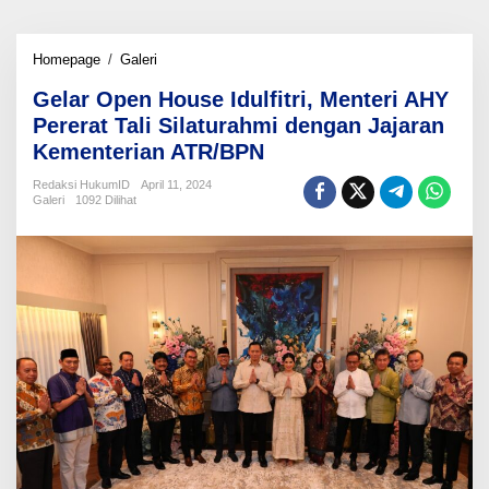
Gelar
Homepage
/
Galeri
Open
Gelar Open House Idulfitri, Menteri AHY
House
Idulfitri,
Pererat Tali Silaturahmi dengan Jajaran
Menteri
Kementerian ATR/BPN
AHY
Pererat
Redaksi HukumID
April 11, 2024
Tali
Galeri
1092 Dilihat
Silaturahmi
dengan
Jajaran
Kementerian
ATR/BPN