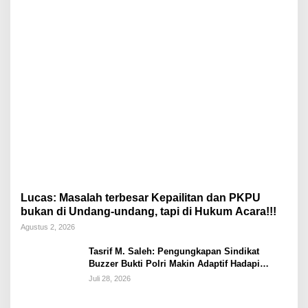
Lucas: Masalah terbesar Kepailitan dan PKPU
bukan di Undang-undang, tapi di Hukum Acara!!!
Agustus 2, 2026
Tasrif M. Saleh: Pengungkapan Sindikat
Buzzer Bukti Polri Makin Adaptif Hadapi
Kejahatan Digital
Juli 28, 2026