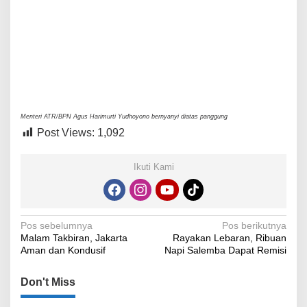
Menteri ATR/BPN Agus Harimurti Yudhoyono bernyanyi diatas panggung
Post Views:
1,092
Ikuti Kami
Navigasi
Pos sebelumnya
Pos berikutnya
Malam Takbiran, Jakarta
Rayakan Lebaran, Ribuan
pos
Aman dan Kondusif
Napi Salemba Dapat Remisi
Don't Miss