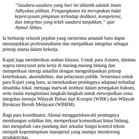
“Saudara-saudara yang hari ini dilantik adalah insan
Adhyaksa pilihan. Pengangkatan ini merupakan bukti
kepercayaan pimpinan terhadap dedikasi, kompetensi,
dan integritas yang telah saudara tunjukkan,” ujar
Akmal Abbas.
Ia berharap seluruh pejabat yang menerima amanah baru dapat
menunjukkan profesionalisme dan menjadikan integritas sebagai
prinsip utama dalam bekerja.
Kajati juga memberikan arahan khusus. Untuk para Asisten, diminta
segera menyusun peta kerja di masing-masing bidang dan
memperkuat sinergi antarlini dengan mengedepankan prinsip
keterbukaan, akuntabilitas, dan pelayanan publik. Sementara untuk
para Kajari yang baru, ia menekankan pentingnya adaptasi terhadap
dinamika lokal, menjaga marwah institusi dalam penegakan hukum,
serta mulai menginisiasi langkah-langkah untuk mewujudkan zona
integritas menuju Wilayah Bebas dari Korupsi (WBK) dan Wilayah
Birokrasi Bersih Melayani (WBBM).
Bagi para koordinator, Akmal menggarisbawahi pentingnya
membangun soliditas tim, memperkuat komunikasi lintas bidang,
dan mengubah cara pandang dari sekadar fungsi kontrol teknis
menjadi kepemimpinan manajerial yang mampu mendorong
produktivitas.