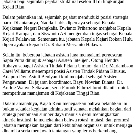
jabatan bagi sejumlah pejabat struktural eselon III di lingkungan
Kejati Riau.
Dalam pelantikan ini, sejumlah pejabat menduduki posisi strategis
baru. Di antaranya, Nadda Lubis dipercaya sebagai Kepala
Kejaksaan Negeri Bengkalis, Dwianto Prihartono menjabat Kepala
Kejari Kampar, dan Siswanto AS mengemban tugas sebagai Kepala
Kejari Pelalawan. Sementara itu, jabatan Kepala Kejari Rokan Hulu
dipercayakan kepada Dr. Rabani Meryanto Halawa.
Selain itu, beberapa jabatan asisten juga mengalami pergeseran.
Sapta Putra ditunjuk sebagai Asisten Intelijen, Otong Hendra
Rahayu sebagai Asisten Tindak Pidana Umum, dan Dr. Marlambson
Carel Williams menempati posisi Asisten Tindak Pidana Khusus.
Adapun Dwi Astuti Beniyanti kini menjabat sebagai Asisten
Pengawasan. Di jajaran koordinator, Bayu Novrian Dinata, Dr.
Andrie Wahyu Setiawan, serta Farouk Fahrozi turut dilantik untuk
memperkuat manajemen di Kejaksaan Tinggi Riau.
Dalam amanatnya, Kajati Riau menegaskan bahwa pelantikan ini
bukan sekadar kegiatan administratif semata, melainkan bagian dari
strategi pembinaan sumber daya manusia demi meningkatkan
kinerja institusi. Ia menekankan bahwa rotasi, mutasi, dan promosi
jabatan merupakan bagian dari kebutuhan organisasi untuk menjaga
dinamika serta menjawab tantangan yang terus berkembang.