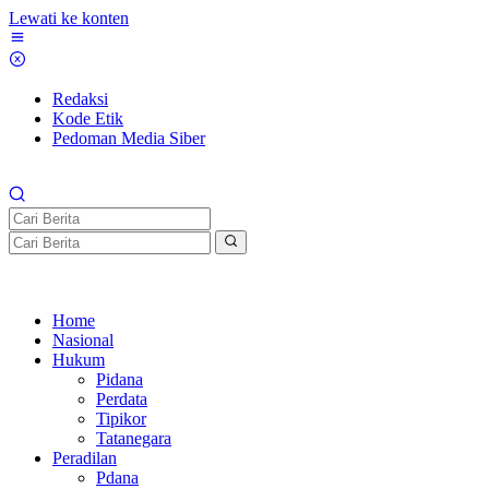
Lewati ke konten
Redaksi
Kode Etik
Pedoman Media Siber
Home
Nasional
Hukum
Pidana
Perdata
Tipikor
Tatanegara
Peradilan
Pdana