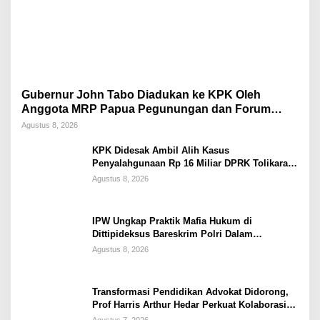
Gubernur John Tabo Diadukan ke KPK Oleh
Anggota MRP Papua Pegunungan dan Forum
Warga Papua
Agustus 8, 2026
KPK Didesak Ambil Alih Kasus
Penyalahgunaan Rp 16 Miliar DPRK Tolikara
Tahun 2017
Agustus 8, 2026
IPW Ungkap Praktik Mafia Hukum di
Dittipideksus Bareskrim Polri Dalam
Penanganan Kasus PT ARA
Agustus 8, 2026
Transformasi Pendidikan Advokat Didorong,
Prof Harris Arthur Hedar Perkuat Kolaborasi
Kampus