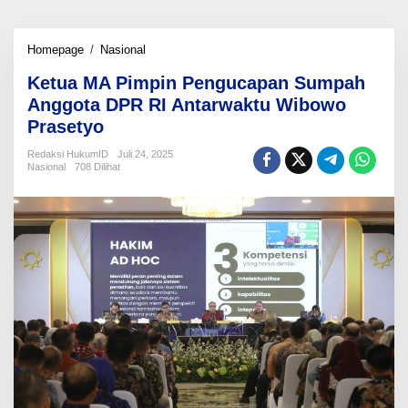
Ketua
Homepage
/
Nasional
MA
Ketua MA Pimpin Pengucapan Sumpah
Pimpin
Pengucapan
Anggota DPR RI Antarwaktu Wibowo
Sumpah
Prasetyo
Anggota
DPR
Redaksi HukumID
Juli 24, 2025
RI
Nasional
708 Dilihat
Antarwaktu
Wibowo
Prasetyo