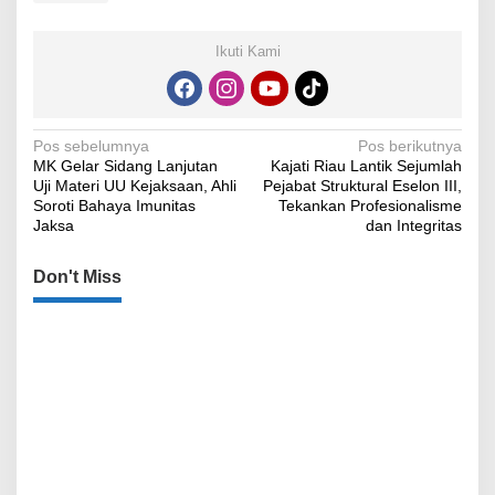
Ikuti Kami
Navigasi
Pos sebelumnya
Pos berikutnya
MK Gelar Sidang Lanjutan
Kajati Riau Lantik Sejumlah
pos
Uji Materi UU Kejaksaan, Ahli
Pejabat Struktural Eselon III,
Soroti Bahaya Imunitas
Tekankan Profesionalisme
Jaksa
dan Integritas
Don't Miss