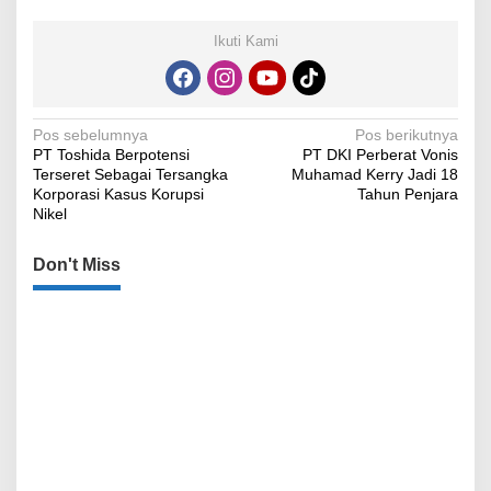
Ikuti Kami
Navigasi
Pos sebelumnya
Pos berikutnya
PT Toshida Berpotensi
PT DKI Perberat Vonis
pos
Terseret Sebagai Tersangka
Muhamad Kerry Jadi 18
Korporasi Kasus Korupsi
Tahun Penjara
Nikel
Don't Miss