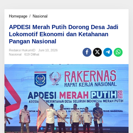
APDESI
Homepage
/
Nasional
Merah
APDESI Merah Putih Dorong Desa Jadi
Putih
Dorong
Lokomotif Ekonomi dan Ketahanan
Desa
Pangan Nasional
Jadi
Lokomotif
Redaksi HukumID
Juni 10, 2026
Ekonomi
Nasional
619 Dilihat
dan
Ketahanan
Pangan
Nasional