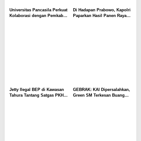
Universitas Pancasila Perkuat
Di Hadapan Prabowo, Kapolri
Kolaborasi dengan Pemkab
Paparkan Hasil Panen Raya
Sumedang, Dorong
Jagung Polri Kuartal I dan II
Pengabdian Masyarakat dan
Penguatan Tata Kelola Digital
Jetty Ilegal BEP di Kawasan
GEBRAK: KAI Dipersalahkan,
Tahura Tantang Satgas PKH,
Green SM Terkesan Buang
Dugaan Penyimpangan Kian
Badan
Menguat