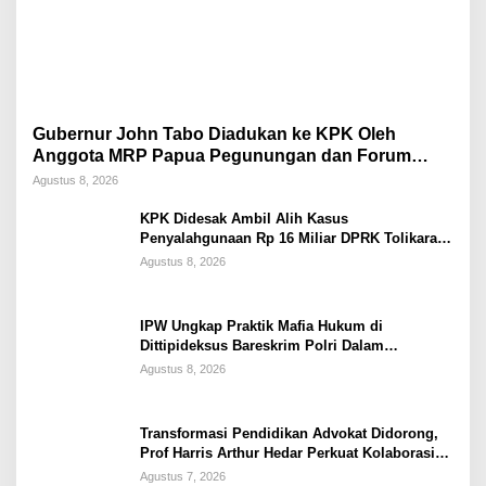
Gubernur John Tabo Diadukan ke KPK Oleh
Anggota MRP Papua Pegunungan dan Forum
Warga Papua
Agustus 8, 2026
KPK Didesak Ambil Alih Kasus
Penyalahgunaan Rp 16 Miliar DPRK Tolikara
Tahun 2017
Agustus 8, 2026
IPW Ungkap Praktik Mafia Hukum di
Dittipideksus Bareskrim Polri Dalam
Penanganan Kasus PT ARA
Agustus 8, 2026
Transformasi Pendidikan Advokat Didorong,
Prof Harris Arthur Hedar Perkuat Kolaborasi
Kampus
Agustus 7, 2026