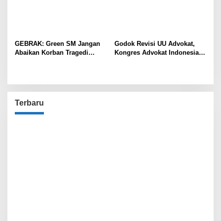
GEBRAK: Green SM Jangan
Godok Revisi UU Advokat,
Abaikan Korban Tragedi
Kongres Advokat Indonesia :
Kereta di Bekasi!
Tidak Ada Lagi Wadah
Tunggal!
Terbaru