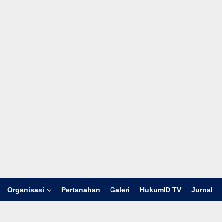
Organisasi
Pertanahan
Galeri
HukumID TV
Jurnal