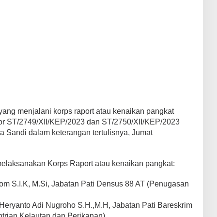
i yang menjalani korps raport atau kenaikan pangkat
or ST/2749/XII/KEP/2023 dan ST/2750/XII/KEP/2023
a Sandi dalam keterangan tertulisnya, Jumat
g melaksanakan Korps Raport atau kenaikan pangkat:
om S.I.K, M.Si, Jabatan Pati Densus 88 AT (Penugasan
 Heryanto Adi Nugroho S.H.,M.H, Jabatan Pati Bareskrim
trian Kelautan dan Perikanan)