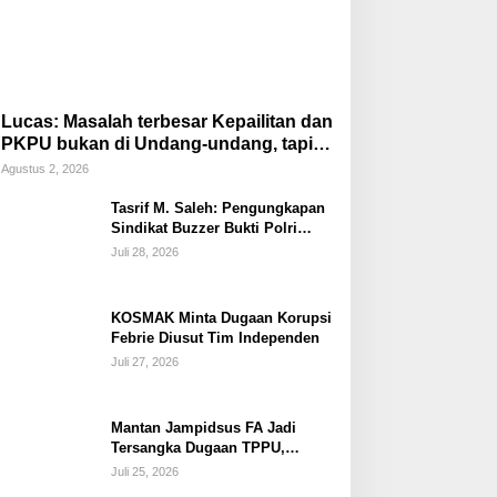
Lucas: Masalah terbesar Kepailitan dan
PKPU bukan di Undang-undang, tapi di
Hukum Acara!!!
Agustus 2, 2026
Tasrif M. Saleh: Pengungkapan
Sindikat Buzzer Bukti Polri
Makin Adaptif Hadapi Kejahatan
Juli 28, 2026
Digital
KOSMAK Minta Dugaan Korupsi
Febrie Diusut Tim Independen
Juli 27, 2026
Mantan Jampidsus FA Jadi
Tersangka Dugaan TPPU,
Ditahan di Rutan KPK
Juli 25, 2026