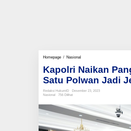
Kapolri
Homepage
/
Nasional
Naikan
Kapolri Naikan Pang
Pangkat
45
Satu Polwan Jadi J
Pati
Polri,
Ada
Redaksi HukumID
Desember 23, 2023
Satu
Nasional
756 Dilihat
Polwan
Jadi
Jenderal