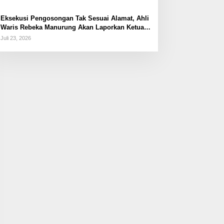
Eksekusi Pengosongan Tak Sesuai Alamat, Ahli
Waris Rebeka Manurung Akan Laporkan Ketua
PN Jaktim
Juli 23, 2026