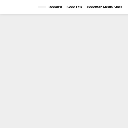
Lewati
ke
Redaksi
Kode Etik
Pedoman Media Siber
konten