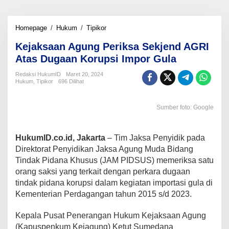
Kejaksaan
Homepage
/
Hukum
/
Tipikor
Agung
Kejaksaan Agung Periksa Sekjend AGRI
Periksa
Sekjend
Atas Dugaan Korupsi Impor Gula
AGRI
Atas
Redaksi HukumID
Maret 20, 2024
Hukum
,
Tipikor
696 Dilihat
Dugaan
Korupsi
Impor
Sumber foto: Google
Gula
HukumID.co.id, Jakarta
– Tim Jaksa Penyidik pada
Direktorat Penyidikan Jaksa Agung Muda Bidang
Tindak Pidana Khusus (JAM PIDSUS) memeriksa satu
orang saksi yang terkait dengan perkara dugaan
tindak pidana korupsi dalam kegiatan importasi gula di
Kementerian Perdagangan tahun 2015 s/d 2023.
Kepala Pusat Penerangan Hukum Kejaksaan Agung
(Kapuspenkum Kejagung) Ketut Sumedana