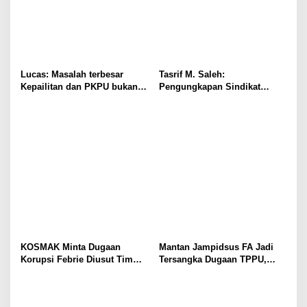
Lucas: Masalah terbesar
Tasrif M. Saleh:
Kepailitan dan PKPU bukan
Pengungkapan Sindikat
di Undang-undang, tapi di
Buzzer Bukti Polri Makin
Hukum Acara!!!
Adaptif Hadapi Kejahatan
Digital
KOSMAK Minta Dugaan
Mantan Jampidsus FA Jadi
Korupsi Febrie Diusut Tim
Tersangka Dugaan TPPU,
Independen
Ditahan di Rutan KPK