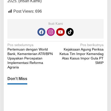
2025. (Insan Kamil)
Post Views:
696
Ikuti Kami
Navigasi
Pos sebelumnya
Pos berikutnya
Pertemuan dengan World
Kejaksaan Agung Periksa
pos
Bank, Kementerian ATR/BPN
Ketua Tim Impor Kemendag
Upayakan Percepatan
Atas Kasus Impor Gula PT
Implementasi Reforma
SMIP
Agraria
Don't Miss