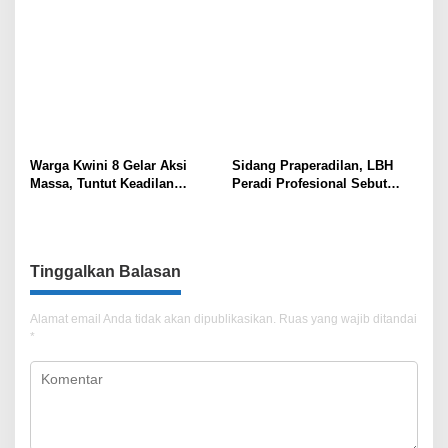
Warga Kwini 8 Gelar Aksi
Sidang Praperadilan, LBH
Massa, Tuntut Keadilan
Peradi Profesional Sebut
Terhadap Kodam Jaya dan
Gabriel Korban Kriminalisasi
BPN
Polisi!
Tinggalkan Balasan
Alamat email Anda tidak akan dipublikasikan.
Ruas yang wajib ditandai
*