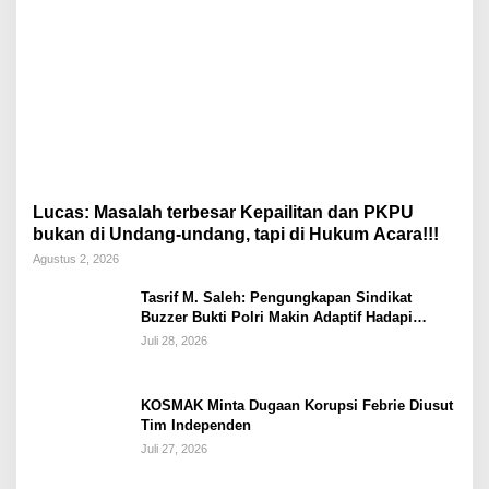
Lucas: Masalah terbesar Kepailitan dan PKPU
bukan di Undang-undang, tapi di Hukum Acara!!!
Agustus 2, 2026
Tasrif M. Saleh: Pengungkapan Sindikat
Buzzer Bukti Polri Makin Adaptif Hadapi
Kejahatan Digital
Juli 28, 2026
KOSMAK Minta Dugaan Korupsi Febrie Diusut
Tim Independen
Juli 27, 2026