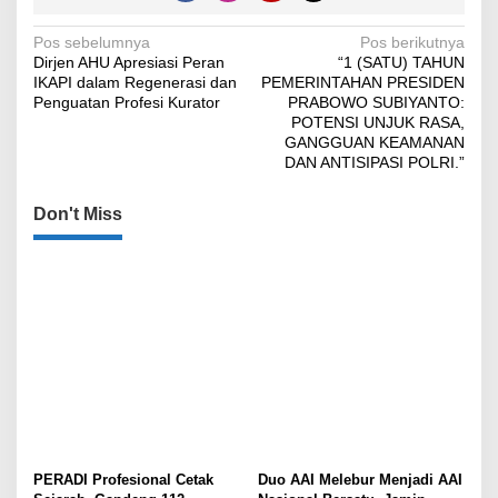
Navigasi
Pos sebelumnya
Pos berikutnya
Dirjen AHU Apresiasi Peran
“1 (SATU) TAHUN
pos
IKAPI dalam Regenerasi dan
PEMERINTAHAN PRESIDEN
Penguatan Profesi Kurator
PRABOWO SUBIYANTO:
POTENSI UNJUK RASA,
GANGGUAN KEAMANAN
DAN ANTISIPASI POLRI.”
Don't Miss
PERADI Profesional Cetak
Duo AAI Melebur Menjadi AAI