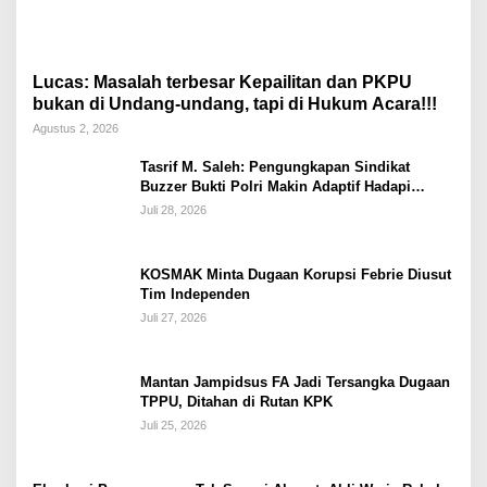
Lucas: Masalah terbesar Kepailitan dan PKPU
bukan di Undang-undang, tapi di Hukum Acara!!!
Agustus 2, 2026
Tasrif M. Saleh: Pengungkapan Sindikat
Buzzer Bukti Polri Makin Adaptif Hadapi
Kejahatan Digital
Juli 28, 2026
KOSMAK Minta Dugaan Korupsi Febrie Diusut
Tim Independen
Juli 27, 2026
Mantan Jampidsus FA Jadi Tersangka Dugaan
TPPU, Ditahan di Rutan KPK
Juli 25, 2026