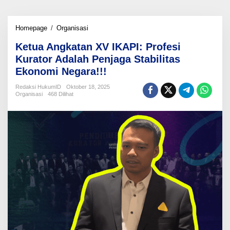
Ketua
Homepage
/
Organisasi
Angkatan
Ketua Angkatan XV IKAPI: Profesi
XV
IKAPI:
Kurator Adalah Penjaga Stabilitas
Profesi
Ekonomi Negara!!!
Kurator
Adalah
Redaksi HukumID
Oktober 18, 2025
Penjaga
Organisasi
468 Dilihat
Stabilitas
Ekonomi
Negara!!!