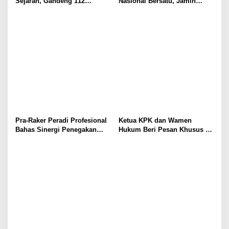
Sejarah, Gandeng 112
Nasional Bersatu, Jamin
Kampus dan Kemenag
Ginting Jadi Nahkoda Baru
Perkuat Pendidikan Advokat
Pra-Raker Peradi Profesional
Ketua KPK dan Wamen
Bahas Sinergi Penegakan
Hukum Beri Pesan Khusus di
Hukum dan Penguatan
Pelantikan PERADI
Profesi Advokat
Profesional