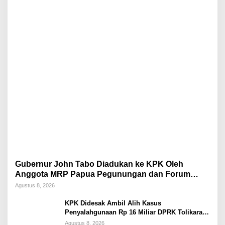
Gubernur John Tabo Diadukan ke KPK Oleh
Anggota MRP Papua Pegunungan dan Forum
Warga Papua
Agustus 8, 2026
KPK Didesak Ambil Alih Kasus
Penyalahgunaan Rp 16 Miliar DPRK Tolikara
Tahun 2017
Agustus 8, 2026