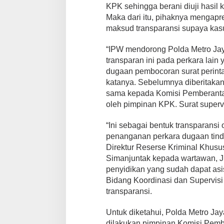
KPK sehingga berani diuji hasil 
Maka dari itu, pihaknya mengapr
maksud transparansi supaya kasu
“IPW mendorong Polda Metro Ja
transparan ini pada perkara lain
dugaan pembocoran surat perinta
katanya. Sebelumnya diberitakan,
sama kepada Komisi Pemberanta
oleh pimpinan KPK. Surat superv
“Ini sebagai bentuk transparansi
penanganan perkara dugaan tinda
Direktur Reserse Kriminal Khusus
Simanjuntak kepada wartawan, Ju
penyidikan yang sudah dapat asis
Bidang Koordinasi dan Supervisi
transparansi.
Untuk diketahui, Polda Metro J
dilakukan pimpinan Komisi Pem