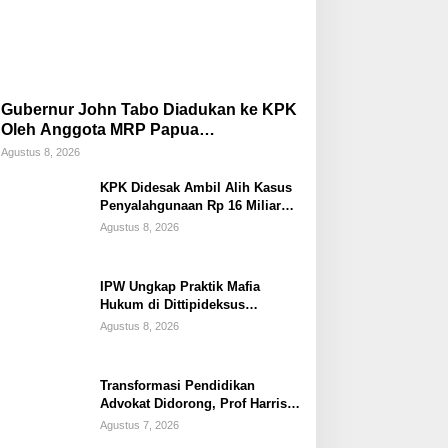
Gubernur John Tabo Diadukan ke KPK
Oleh Anggota MRP Papua
Pegunungan dan Forum Warga Papua
Agustus 8, 2026
KPK Didesak Ambil Alih Kasus
Penyalahgunaan Rp 16 Miliar
DPRK Tolikara Tahun 2017
Agustus 8, 2026
IPW Ungkap Praktik Mafia
Hukum di Dittipideksus
Bareskrim Polri Dalam
Agustus 8, 2026
Penanganan Kasus PT ARA
Transformasi Pendidikan
Advokat Didorong, Prof Harris
Arthur Hedar Perkuat Kolaborasi
Agustus 7, 2026
Kampus