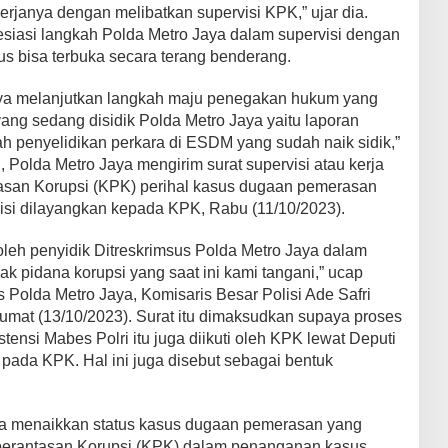
kerjanya dengan melibatkan supervisi KPK,” ujar dia.
esiasi langkah Polda Metro Jaya dalam supervisi dengan
s bisa terbuka secara terang benderang.
ya melanjutkan langkah maju penegakan hukum yang
 yang sedang disidik Polda Metro Jaya yaitu laporan
h penyelidikan perkara di ESDM yang sudah naik sidik,”
 Polda Metro Jaya mengirim surat supervisi atau kerja
san Korupsi (KPK) perihal kasus dugaan pemerasan
isi dilayangkan kepada KPK, Rabu (11/10/2023).
 oleh penyidik Ditreskrimsus Polda Metro Jaya dalam
k pidana korupsi yang saat ini kami tangani,” ucap
 Polda Metro Jaya, Komisaris Besar Polisi Ade Safri
mat (13/10/2023). Surat itu dimaksudkan supaya proses
tensi Mabes Polri itu juga diikuti oleh KPK lewat Deputi
 pada KPK. Hal ini juga disebut sebagai bentuk
aya menaikkan status kasus dugaan pemerasan yang
berantasan Korupsi (KPK) dalam penanganan kasus