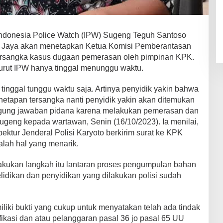
 Indonesia Police Watch (IPW) Sugeng Teguh Santoso
 Jaya akan menetapkan Ketua Komisi Pemberantasan
i tersangka kasus dugaan pemerasan oleh pimpinan KPK.
urut IPW hanya tinggal menunggu waktu.
tinggal tunggu waktu saja. Artinya penyidik yakin bahwa
netapan tersangka nanti penyidik yakin akan ditemukan
ggung jawaban pidana karena melakukan pemerasan dan
 Sugeng kepada wartawan, Senin (16/10/2023). Ia menilai,
ektur Jenderal Polisi Karyoto berkirim surat ke KPK
alah hal yang menarik.
akukan langkah itu lantaran proses pengumpulan bahan
lidikan dan penyidikan yang dilakukan polisi sudah
iliki bukti yang cukup untuk menyatakan telah ada tindak
fikasi dan atau pelanggaran pasal 36 jo pasal 65 UU