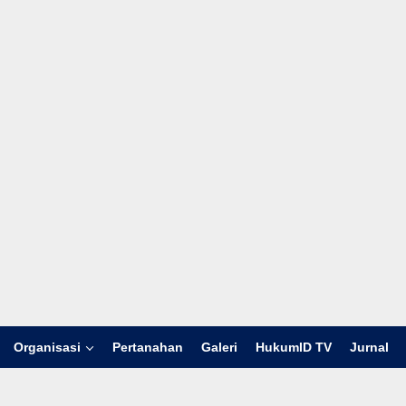
Organisasi
Pertanahan
Galeri
HukumID TV
Jurnal