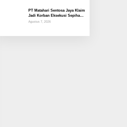
PT Matahari Sentosa Jaya Klaim
Jadi Korban Eksekusi Sepihak
oleh Oknum SPSI!
Agustus 7, 2026