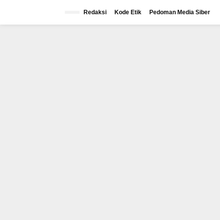
Lewati
ke
Redaksi
Kode Etik
Pedoman Media Siber
konten