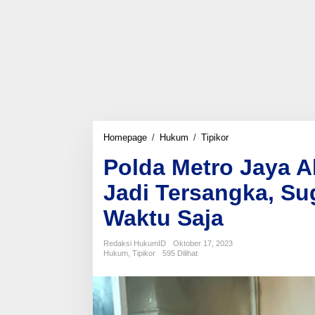
Polda
Homepage
/
Hukum
/
Tipikor
Metro
Polda Metro Jaya A
Jaya
Akan
Jadi Tersangka, Su
Tetapkan
Firli
Waktu Saja
Bahuri
Jadi
Tersangka,
Redaksi HukumID
Oktober 17, 2023
Sugeng
Hukum
,
Tipikor
595 Dilihat
:
Tinggal
Tunggu
Waktu
Saja