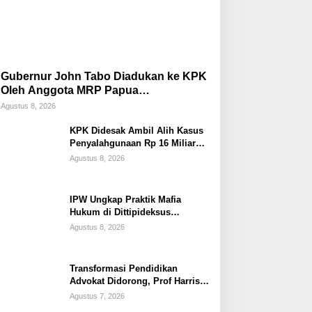
Gubernur John Tabo Diadukan ke KPK
Oleh Anggota MRP Papua
Pegunungan dan Forum Warga Papua
Agustus 8, 2026
KPK Didesak Ambil Alih Kasus
Penyalahgunaan Rp 16 Miliar
DPRK Tolikara Tahun 2017
Agustus 8, 2026
IPW Ungkap Praktik Mafia
Hukum di Dittipideksus
Bareskrim Polri Dalam
Agustus 8, 2026
Penanganan Kasus PT ARA
Transformasi Pendidikan
Advokat Didorong, Prof Harris
Arthur Hedar Perkuat Kolaborasi
Agustus 7, 2026
Kampus