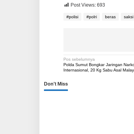
Post Views:
693
#polisi
#polri
beras
saksi
Navigasi
Pos sebelumnya
Polda Sumut Bongkar Jaringan Nark
pos
Internasional, 20 Kg Sabu Asal Malays
Don't Miss