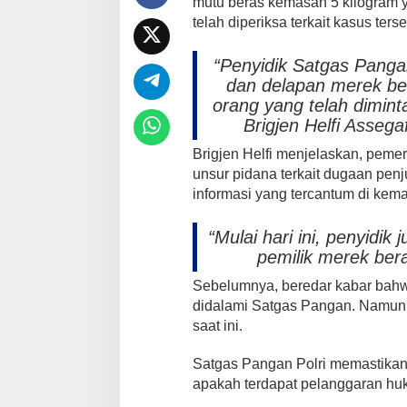
mutu beras kemasan 5 kilogram y
telah diperiksa terkait kasus ters
“Penyidik Satgas Pang
dan delapan merek ber
orang yang telah dimint
Brigjen Helfi Asseg
Brigjen Helfi menjelaskan, peme
unsur pidana terkait dugaan pen
informasi yang tercantum di kem
“Mulai hari ini, penyidi
pemilik merek ber
Sebelumnya, beredar kabar bahwa
didalami Satgas Pangan. Namun, 
saat ini.
Satgas Pangan Polri memastikan
apakah terdapat pelanggaran hu