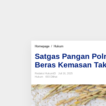
Satgas
Homepage
/
Hukum
Pangan
Satgas Pangan Polr
Polri
Periksa
Beras Kemasan Tak
22
Saksi
Dugaan
Redaksi HukumID
Juli 16, 2025
Beras
Hukum
693 Dilihat
Kemasan
Tak
Sesuai
Mutu