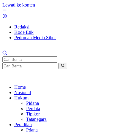
Lewati ke konten
Redaksi
Kode Etik
Pedoman Media Siber
Home
Nasional
Hukum
Pidana
Perdata
Tipikor
Tatanegara
Peradilan
Pdana