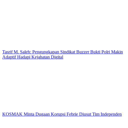
Tasrif M. Saleh: Pengungkapan Sindikat Buzzer Bukti Polri Makin
Adaptif Hadapi Kejahatan Digital
KOSMAK Minta Dugaan Korupsi Febrie Diusut Tim Independen