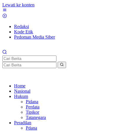
Lewati ke konten
Redaksi
Kode Etik
Pedoman Media Siber
Home
Nasional
Hukum
Pidana
Perdata
Tipikor
Tatanegara
Peradilan
Pdana