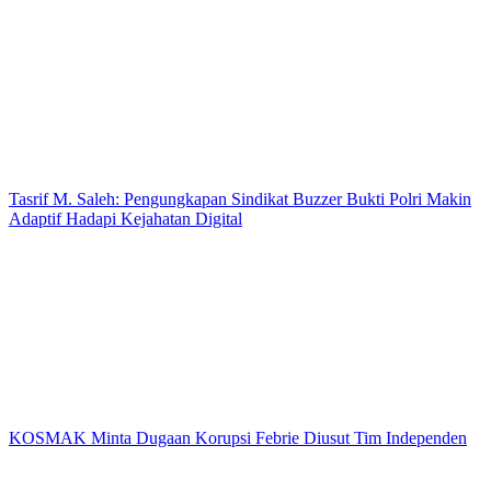
Tasrif M. Saleh: Pengungkapan Sindikat Buzzer Bukti Polri Makin
Adaptif Hadapi Kejahatan Digital
KOSMAK Minta Dugaan Korupsi Febrie Diusut Tim Independen