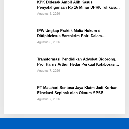
KPK Didesak Ambil Alih Kasus
Penyalahgunaan Rp 16 Miliar DPRK Tolikara
Tahun 2017
Agustus 8, 2026
IPW Ungkap Praktik Mafia Hukum di
Dittipideksus Bareskrim Polri Dalam
Penanganan Kasus PT ARA
Agustus 8, 2026
Transformasi Pendidikan Advokat Didorong,
Prof Harris Arthur Hedar Perkuat Kolaborasi
Kampus
Agustus 7, 2026
PT Matahari Sentosa Jaya Klaim Jadi Korban
Eksekusi Sepihak oleh Oknum SPSI!
Agustus 7, 2026