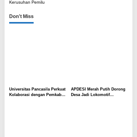
Kerusuhan Pemilu
Don't Miss
Universitas Pancasila Perkuat
APDESI Merah Putih Dorong
Kolaborasi dengan Pemkab
Desa Jadi Lokomotif
Sumedang, Dorong
Ekonomi dan Ketahanan
Pengabdian Masyarakat dan
Pangan Nasional
Penguatan Tata Kelola Digital