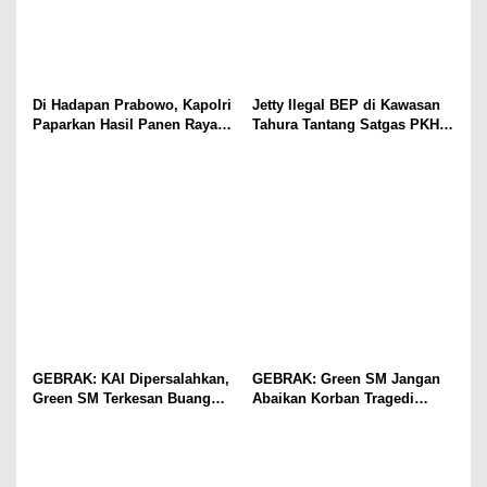
Di Hadapan Prabowo, Kapolri
Jetty Ilegal BEP di Kawasan
Paparkan Hasil Panen Raya
Tahura Tantang Satgas PKH,
Jagung Polri Kuartal I dan II
Dugaan Penyimpangan Kian
Menguat
GEBRAK: KAI Dipersalahkan,
GEBRAK: Green SM Jangan
Green SM Terkesan Buang
Abaikan Korban Tragedi
Badan
Kereta di Bekasi!