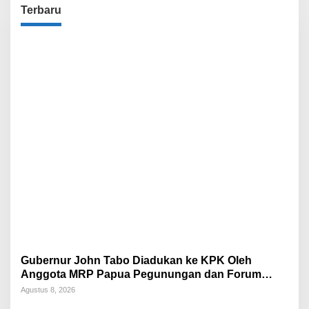
Terbaru
Gubernur John Tabo Diadukan ke KPK Oleh
Anggota MRP Papua Pegunungan dan Forum
Warga Papua
Agustus 8, 2026