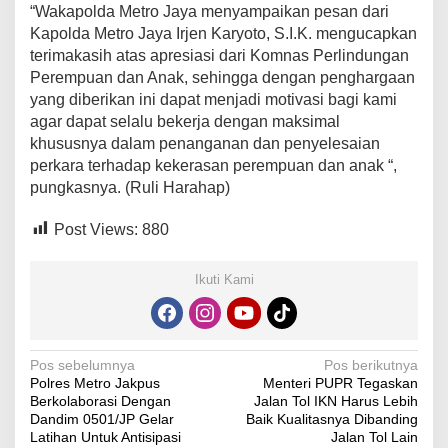
“Wakapolda Metro Jaya menyampaikan pesan dari
Kapolda Metro Jaya Irjen Karyoto, S.I.K. mengucapkan
terimakasih atas apresiasi dari Komnas Perlindungan
Perempuan dan Anak, sehingga dengan penghargaan
yang diberikan ini dapat menjadi motivasi bagi kami
agar dapat selalu bekerja dengan maksimal
khususnya dalam penanganan dan penyelesaian
perkara terhadap kekerasan perempuan dan anak “,
pungkasnya. (Ruli Harahap)
Post Views:
880
Ikuti Kami
Navigasi
Pos sebelumnya
Pos berikutnya
Polres Metro Jakpus
Menteri PUPR Tegaskan
pos
Berkolaborasi Dengan
Jalan Tol IKN Harus Lebih
Dandim 0501/JP Gelar
Baik Kualitasnya Dibanding
Latihan Untuk Antisipasi
Jalan Tol Lain