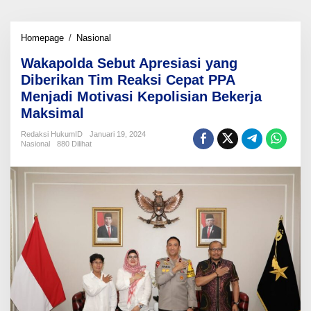
Wakapolda
Homepage
/
Nasional
Sebut
Wakapolda Sebut Apresiasi yang
Apresiasi
yang
Diberikan Tim Reaksi Cepat PPA
Diberikan
Menjadi Motivasi Kepolisian Bekerja
Tim
Maksimal
Reaksi
Cepat
Redaksi HukumID
Januari 19, 2024
PPA
Nasional
880 Dilihat
Menjadi
Motivasi
Kepolisian
Bekerja
Maksimal