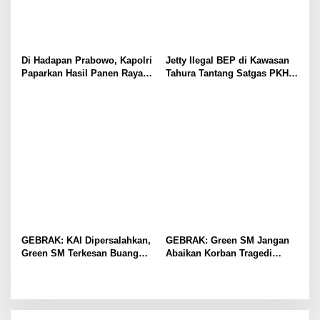
Di Hadapan Prabowo, Kapolri
Jetty Ilegal BEP di Kawasan
Paparkan Hasil Panen Raya
Tahura Tantang Satgas PKH,
Jagung Polri Kuartal I dan II
Dugaan Penyimpangan Kian
Menguat
GEBRAK: KAI Dipersalahkan,
GEBRAK: Green SM Jangan
Green SM Terkesan Buang
Abaikan Korban Tragedi
Badan
Kereta di Bekasi!