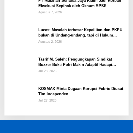
PT Matahari Sentosa Jaya Klaim Jadi Korban
Eksekusi Sepihak oleh Oknum SPSI!
Agustus 7, 2026
Lucas: Masalah terbesar Kepailitan dan PKPU
bukan di Undang-undang, tapi di Hukum
Acara!!!
Agustus 2, 2026
Tasrif M. Saleh: Pengungkapan Sindikat
Buzzer Bukti Polri Makin Adaptif Hadapi
Kejahatan Digital
Juli 28, 2026
KOSMAK Minta Dugaan Korupsi Febrie Diusut
Tim Independen
Juli 27, 2026