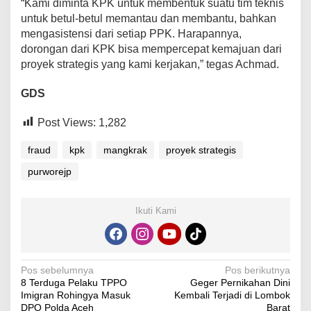
“Kami diminta KPK untuk membentuk suatu tim teknis
untuk betul-betul memantau dan membantu, bahkan
mengasistensi dari setiap PPK. Harapannya,
dorongan dari KPK bisa mempercepat kemajuan dari
proyek strategis yang kami kerjakan,” tegas Achmad.
GDS
Post Views:
1,282
fraud
kpk
mangkrak
proyek strategis
purworejp
Ikuti Kami
Navigasi
Pos sebelumnya
Pos berikutnya
8 Terduga Pelaku TPPO
Geger Pernikahan Dini
pos
Imigran Rohingya Masuk
Kembali Terjadi di Lombok
DPO Polda Aceh
Barat