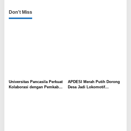
Don't Miss
Universitas Pancasila Perkuat
APDESI Merah Putih Dorong
Kolaborasi dengan Pemkab
Desa Jadi Lokomotif
Sumedang, Dorong
Ekonomi dan Ketahanan
Pengabdian Masyarakat dan
Pangan Nasional
Penguatan Tata Kelola Digital