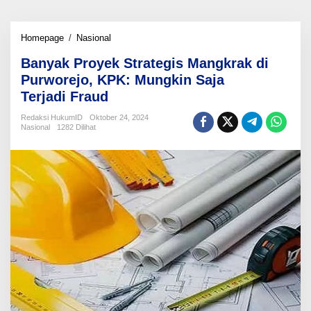
Banyak
Homepage
/
Nasional
Proyek
Banyak Proyek Strategis Mangkrak di
Strategis
Mangkrak
Purworejo, KPK: Mungkin Saja
di
Terjadi Fraud
Purworejo,
KPK:
Redaksi HukumID
Oktober 24, 2024
Mungkin
Nasional
1282 Dilihat
Saja
Terjadi Fraud