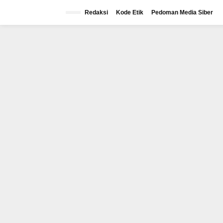
Lewati
ke
Redaksi
Kode Etik
Pedoman Media Siber
konten