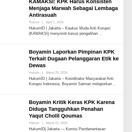
KAMAKSI: KPK Harus Konsisten
Menjaga Marwah Sebagai Lembaga
Antirasuah
Oleh
Hukum
|
April 7, 2026
Redaksi
HukumID | Jakarta – Kaukus Muda Anti Korupsi
HukumID
(KAMAKSI) menyoroti kasus pengalihan
Boyamin Laporkan Pimpinan KPK
Terkait Dugaan Pelanggaran Etik ke
Dewas
Oleh
Hukum
|
Maret 25, 2026
Redaksi
HukumID | Jakarta – Koordinator Masyarakat Anti
HukumID
Korupsi Indonesia, Boyamin Saiman melaporkan
Boyamin Kritik Keras KPK Karena
Diduga Tangguhkan Penahan
Yaqut Cholil Qoumas
Oleh
Hukum
|
Maret 22, 2026
Redaksi
HukumID| Jakarta — Komisi Pemberantasan
HukumID