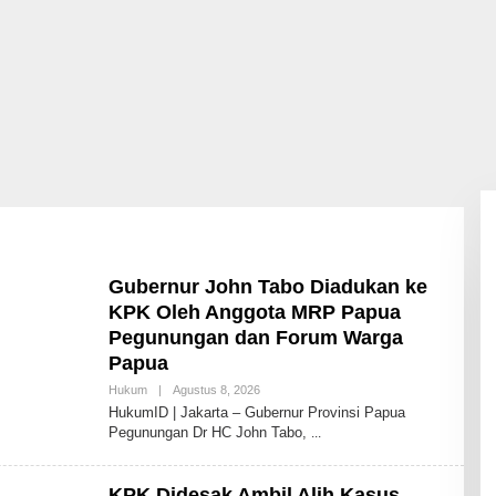
Gubernur John Tabo Diadukan ke
KPK Oleh Anggota MRP Papua
Pegunungan dan Forum Warga
Papua
Oleh
Hukum
|
Agustus 8, 2026
Redaksi
HukumID | Jakarta – Gubernur Provinsi Papua
HukumID
Pegunungan Dr HC John Tabo,
KPK Didesak Ambil Alih Kasus