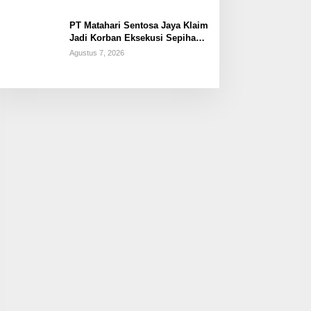
PT Matahari Sentosa Jaya Klaim
Jadi Korban Eksekusi Sepihak
oleh Oknum SPSI!
Agustus 7, 2026