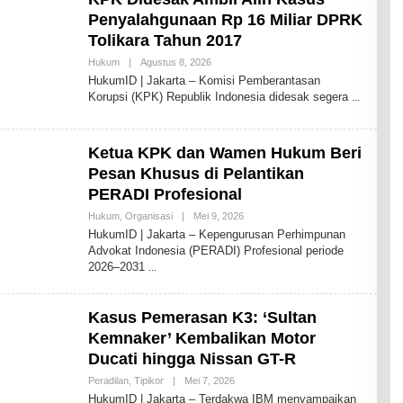
Penyalahgunaan Rp 16 Miliar DPRK
Tolikara Tahun 2017
Oleh
Hukum
|
Agustus 8, 2026
Redaksi
HukumID | Jakarta – Komisi Pemberantasan
HukumID
Korupsi (KPK) Republik Indonesia didesak segera
Ketua KPK dan Wamen Hukum Beri
Pesan Khusus di Pelantikan
PERADI Profesional
Oleh
Hukum
,
Organisasi
|
Mei 9, 2026
Redaksi
HukumID | Jakarta – Kepengurusan Perhimpunan
HukumID
Advokat Indonesia (PERADI) Profesional periode
2026–2031
Kasus Pemerasan K3: ‘Sultan
Kemnaker’ Kembalikan Motor
Ducati hingga Nissan GT-R
Oleh
Peradilan
,
Tipikor
|
Mei 7, 2026
Redaksi
HukumID | Jakarta – Terdakwa IBM menyampaikan