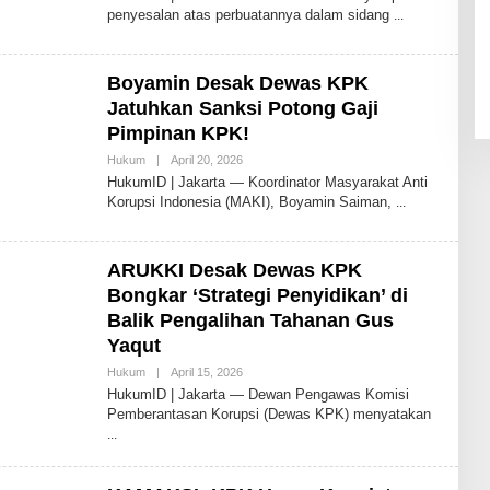
HukumID
penyesalan atas perbuatannya dalam sidang
Boyamin Desak Dewas KPK
Jatuhkan Sanksi Potong Gaji
Pimpinan KPK!
Oleh
Hukum
|
April 20, 2026
Redaksi
HukumID | Jakarta — Koordinator Masyarakat Anti
HukumID
Korupsi Indonesia (MAKI), Boyamin Saiman,
ARUKKI Desak Dewas KPK
Bongkar ‘Strategi Penyidikan’ di
Balik Pengalihan Tahanan Gus
Yaqut
Oleh
Hukum
|
April 15, 2026
Redaksi
HukumID | Jakarta — Dewan Pengawas Komisi
HukumID
Pemberantasan Korupsi (Dewas KPK) menyatakan