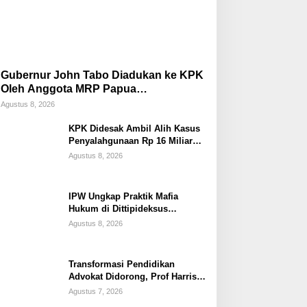
Gubernur John Tabo Diadukan ke KPK
Oleh Anggota MRP Papua
Pegunungan dan Forum Warga Papua
Agustus 8, 2026
KPK Didesak Ambil Alih Kasus
Penyalahgunaan Rp 16 Miliar
DPRK Tolikara Tahun 2017
Agustus 8, 2026
IPW Ungkap Praktik Mafia
Hukum di Dittipideksus
Bareskrim Polri Dalam
Agustus 8, 2026
Penanganan Kasus PT ARA
Transformasi Pendidikan
Advokat Didorong, Prof Harris
Arthur Hedar Perkuat Kolaborasi
Agustus 7, 2026
Kampus