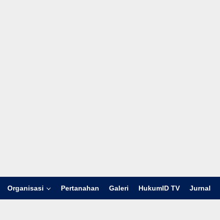
Organisasi
Pertanahan
Galeri
HukumID TV
Jurnal