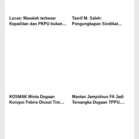
Lucas: Masalah terbesar
Tasrif M. Saleh:
Kepailitan dan PKPU bukan
Pengungkapan Sindikat
di Undang-undang, tapi di
Buzzer Bukti Polri Makin
Hukum Acara!!!
Adaptif Hadapi Kejahatan
Digital
KOSMAK Minta Dugaan
Mantan Jampidsus FA Jadi
Korupsi Febrie Diusut Tim
Tersangka Dugaan TPPU,
Independen
Ditahan di Rutan KPK