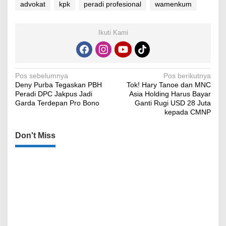
advokat
kpk
peradi profesional
wamenkum
Ikuti Kami
Navigasi
Pos sebelumnya
Pos berikutnya
Deny Purba Tegaskan PBH
Tok! Hary Tanoe dan MNC
pos
Peradi DPC Jakpus Jadi
Asia Holding Harus Bayar
Garda Terdepan Pro Bono
Ganti Rugi USD 28 Juta
kepada CMNP
Don't Miss