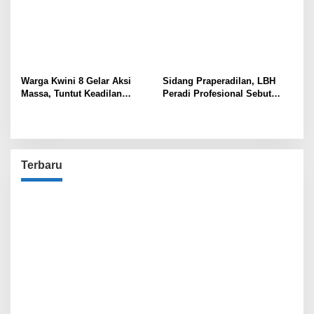
Warga Kwini 8 Gelar Aksi
Sidang Praperadilan, LBH
Massa, Tuntut Keadilan
Peradi Profesional Sebut
Terhadap Kodam Jaya dan
Gabriel Korban Kriminalisasi
BPN
Polisi!
Terbaru