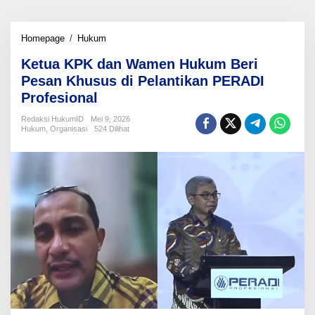
Ketua
Homepage
/
Hukum
KPK
Ketua KPK dan Wamen Hukum Beri
dan
Wamen
Pesan Khusus di Pelantikan PERADI
Hukum
Profesional
Beri
Pesan
Redaksi HukumID
Mei 9, 2026
Khusus
Hukum
,
Organisasi
524 Dilihat
di
Pelantikan
PERADI
Profesional