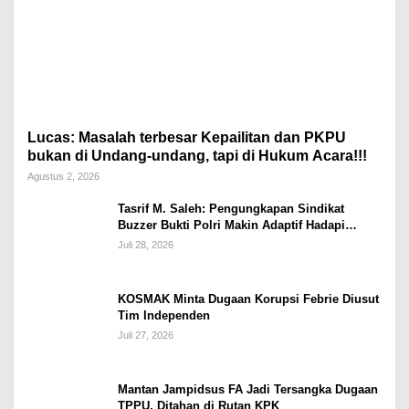
Lucas: Masalah terbesar Kepailitan dan PKPU
bukan di Undang-undang, tapi di Hukum Acara!!!
Agustus 2, 2026
Tasrif M. Saleh: Pengungkapan Sindikat
Buzzer Bukti Polri Makin Adaptif Hadapi
Kejahatan Digital
Juli 28, 2026
KOSMAK Minta Dugaan Korupsi Febrie Diusut
Tim Independen
Juli 27, 2026
Mantan Jampidsus FA Jadi Tersangka Dugaan
TPPU, Ditahan di Rutan KPK