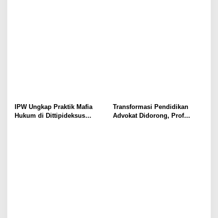
Anggota MRP Papua
Miliar DPRK Tolikara Tahun
Pegunungan dan Forum
2017
Warga Papua
IPW Ungkap Praktik Mafia
Transformasi Pendidikan
Hukum di Dittipideksus
Advokat Didorong, Prof
Bareskrim Polri Dalam
Harris Arthur Hedar Perkuat
Penanganan Kasus PT ARA
Kolaborasi Kampus