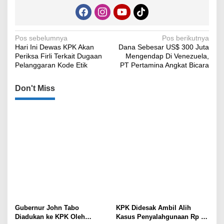
Navigasi
Pos sebelumnya
Pos berikutnya
Hari Ini Dewas KPK Akan
Dana Sebesar US$ 300 Juta
pos
Periksa Firli Terkait Dugaan
Mengendap Di Venezuela,
Pelanggaran Kode Etik
PT Pertamina Angkat Bicara
Don't Miss
Gubernur John Tabo
KPK Didesak Ambil Alih
Diadukan ke KPK Oleh
Kasus Penyalahgunaan Rp 16