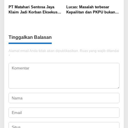
PT Matahari Sentosa Jaya
Lucas: Masalah terbesar
Klaim Jadi Korban Eksekusi
Kepailitan dan PKPU bukan
Sepihak oleh Oknum SPSI!
di Undang-undang, tapi di
Hukum Acara!!!
Tinggalkan Balasan
Alamat email Anda tidak akan dipublikasikan.
Ruas yang wajib ditandai
*