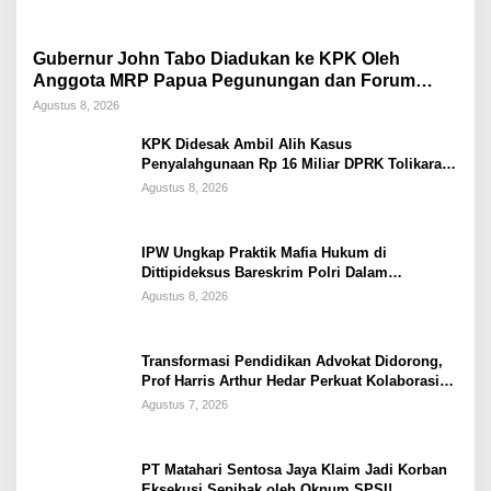
Gubernur John Tabo Diadukan ke KPK Oleh
Anggota MRP Papua Pegunungan dan Forum
Warga Papua
Agustus 8, 2026
KPK Didesak Ambil Alih Kasus
Penyalahgunaan Rp 16 Miliar DPRK Tolikara
Tahun 2017
Agustus 8, 2026
IPW Ungkap Praktik Mafia Hukum di
Dittipideksus Bareskrim Polri Dalam
Penanganan Kasus PT ARA
Agustus 8, 2026
Transformasi Pendidikan Advokat Didorong,
Prof Harris Arthur Hedar Perkuat Kolaborasi
Kampus
Agustus 7, 2026
PT Matahari Sentosa Jaya Klaim Jadi Korban
Eksekusi Sepihak oleh Oknum SPSI!