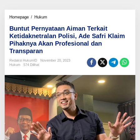
Buntut
Homepage
/
Hukum
Pernyataan
Buntut Pernyataan Aiman Terkait
Aiman
Terkait
Ketidaknetralan Polisi, Ade Safri Klaim
Ketidaknetralan
Pihaknya Akan Profesional dan
Polisi,
Transparan
Ade
Safri
Redaksi HukumID
November 20, 2023
Klaim
Hukum
574 Dilihat
Pihaknya
Akan
Profesional
dan
Transparan