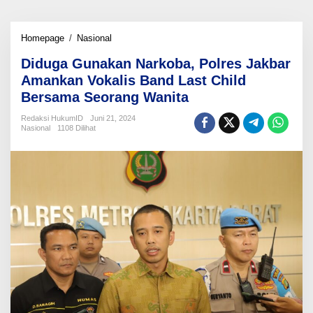
Diduga
Homepage
/
Nasional
Gunakan
Diduga Gunakan Narkoba, Polres Jakbar
Narkoba,
Polres
Amankan Vokalis Band Last Child
Jakbar
Bersama Seorang Wanita
Amankan
Vokalis
Redaksi HukumID
Juni 21, 2024
Band
Nasional
1108 Dilihat
Last
Child
Bersama
Seorang
Wanita