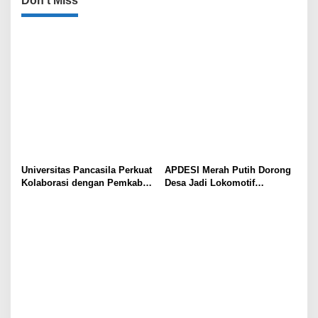
Don't Miss
Universitas Pancasila Perkuat
APDESI Merah Putih Dorong
Kolaborasi dengan Pemkab
Desa Jadi Lokomotif
Sumedang, Dorong
Ekonomi dan Ketahanan
Pengabdian Masyarakat dan
Pangan Nasional
Penguatan Tata Kelola Digital