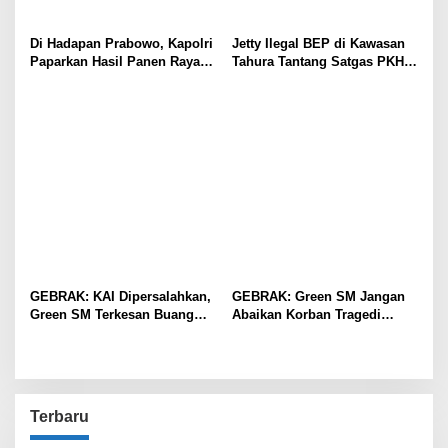
Di Hadapan Prabowo, Kapolri
Jetty Ilegal BEP di Kawasan
Paparkan Hasil Panen Raya
Tahura Tantang Satgas PKH,
Jagung Polri Kuartal I dan II
Dugaan Penyimpangan Kian
Menguat
GEBRAK: KAI Dipersalahkan,
GEBRAK: Green SM Jangan
Green SM Terkesan Buang
Abaikan Korban Tragedi
Badan
Kereta di Bekasi!
Terbaru