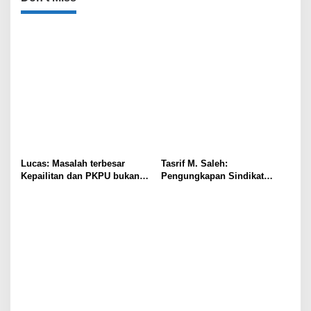
Lucas: Masalah terbesar
Tasrif M. Saleh:
Kepailitan dan PKPU bukan
Pengungkapan Sindikat
di Undang-undang, tapi di
Buzzer Bukti Polri Makin
Hukum Acara!!!
Adaptif Hadapi Kejahatan
Digital