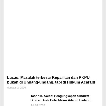
Lucas: Masalah terbesar Kepailitan dan PKPU
bukan di Undang-undang, tapi di Hukum Acara!!!
Agustus 2, 2026
Tasrif M. Saleh: Pengungkapan Sindikat
Buzzer Bukti Polri Makin Adaptif Hadapi
Kejahatan Digital
Juli 28, 2026