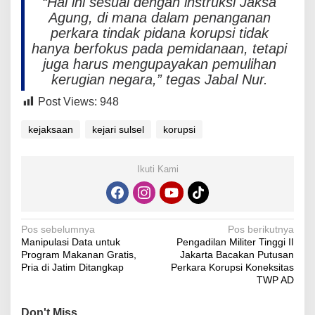
“Hal ini sesuai dengan instruksi Jaksa
Agung, di mana dalam penanganan
perkara tindak pidana korupsi tidak
hanya berfokus pada pemidanaan, tetapi
juga harus mengupayakan pemulihan
kerugian negara,” tegas Jabal Nur.
Post Views:
948
kejaksaan
kejari sulsel
korupsi
Ikuti Kami
Navigasi
Pos sebelumnya
Pos berikutnya
Manipulasi Data untuk
Pengadilan Militer Tinggi II
pos
Program Makanan Gratis,
Jakarta Bacakan Putusan
Pria di Jatim Ditangkap
Perkara Korupsi Koneksitas
TWP AD
Don't Miss