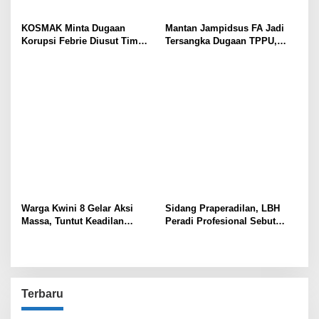
KOSMAK Minta Dugaan
Mantan Jampidsus FA Jadi
Korupsi Febrie Diusut Tim
Tersangka Dugaan TPPU,
Independen
Ditahan di Rutan KPK
Warga Kwini 8 Gelar Aksi
Sidang Praperadilan, LBH
Massa, Tuntut Keadilan
Peradi Profesional Sebut
Terhadap Kodam Jaya dan
Gabriel Korban Kriminalisasi
BPN
Polisi!
Terbaru