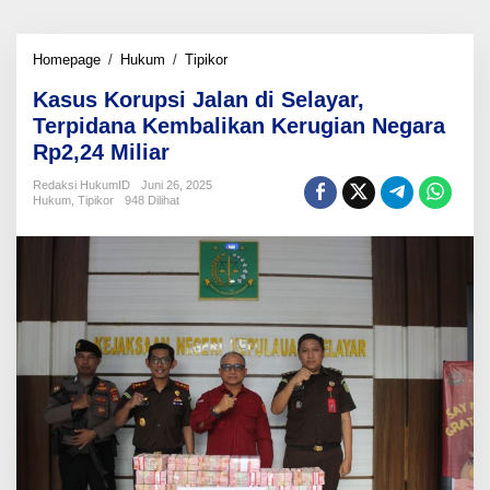
Kasus
Homepage
/
Hukum
/
Tipikor
Korupsi
Kasus Korupsi Jalan di Selayar,
Jalan
di
Terpidana Kembalikan Kerugian Negara
Selayar,
Rp2,24 Miliar
Terpidana
Kembalikan
Redaksi HukumID
Juni 26, 2025
Kerugian
Hukum
,
Tipikor
948 Dilihat
Negara
Rp2,24
Miliar