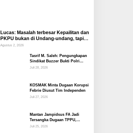
Lucas: Masalah terbesar Kepailitan dan
PKPU bukan di Undang-undang, tapi di
Hukum Acara!!!
Agustus 2, 2026
Tasrif M. Saleh: Pengungkapan
Sindikat Buzzer Bukti Polri
Makin Adaptif Hadapi Kejahatan
Juli 28, 2026
Digital
KOSMAK Minta Dugaan Korupsi
Febrie Diusut Tim Independen
Juli 27, 2026
Mantan Jampidsus FA Jadi
Tersangka Dugaan TPPU,
Ditahan di Rutan KPK
Juli 25, 2026