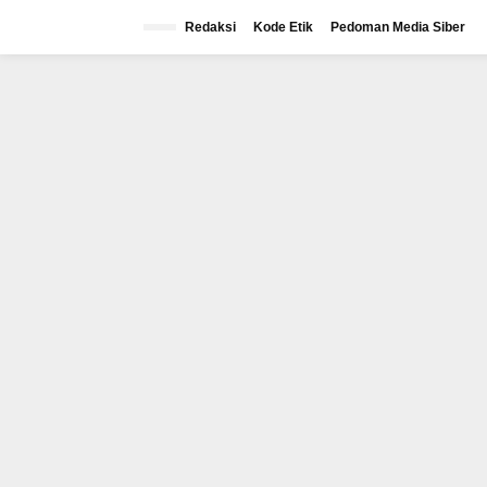
Lewati
ke
Redaksi
Kode Etik
Pedoman Media Siber
konten