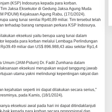
injam (KSP) Indosurya kepada para korban.
h Tim Jaksa Eksekutor di Gedung Jaksa Agung Muda
M PIDUM) Kejaksaan Agung Rabu, (17/1/2024).
rupa uang tunai senilai Rp40,89 miliar. Tim tersebut telah
n terhadap barang rampasan perkara KSP Indosurya.
lakukan eksekusi yaitu berupa uang tunai dalam
utor kepada para korban melalui Lembaga Perlindungan
 Rp39.49 miliar dan US$ 896.988,43 atau sekitar Rp1,4
a Umum (JAM-Pidum) Dr. Fadil Zumhana dalam
aksanaan eksekusi merupakan wujud tanggung jawab
rtujuan utama yakni melindungi kepentingan rakyat dan
kejahatan seperti ini dapat dilakukan secara serius,”
n resminya, pada Kamis, (18/1/2024).
anya eksekusi awal pada hari ini dapat ditindaklanjuti
k-hak kepada para korban secara proporsional dan