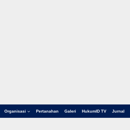
Organisasi
Pertanahan
Galeri
HukumID TV
Jurnal