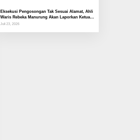
Eksekusi Pengosongan Tak Sesuai Alamat, Ahli
Waris Rebeka Manurung Akan Laporkan Ketua
PN Jaktim
Juli 23, 2026