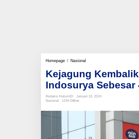
Kejagung
Homepage
/
Nasional
Kembalikan
Kejagung Kembalik
Bukti
Sitaan
Indosurya Sebesar
Kasus
Indosurya
Sebesar
Redaksi HukumID
Januari 18, 2024
40
Nasional
1244 Dilihat
M