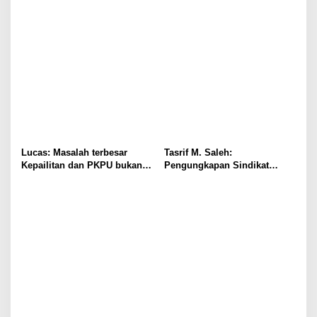
Lucas: Masalah terbesar
Tasrif M. Saleh:
Kepailitan dan PKPU bukan
Pengungkapan Sindikat
di Undang-undang, tapi di
Buzzer Bukti Polri Makin
Hukum Acara!!!
Adaptif Hadapi Kejahatan
Digital