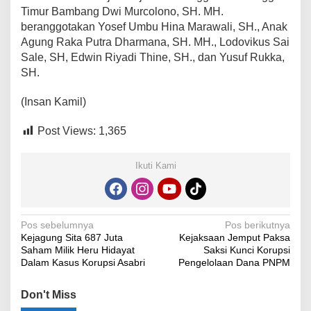
Timur Bambang Dwi Murcolono, SH. MH.
beranggotakan Yosef Umbu Hina Marawali, SH., Anak
Agung Raka Putra Dharmana, SH. MH., Lodovikus Sai
Sale, SH, Edwin Riyadi Thine, SH., dan Yusuf Rukka,
SH.
(Insan Kamil)
Post Views:
1,365
Ikuti Kami
Navigasi
Pos sebelumnya
Pos berikutnya
Kejagung Sita 687 Juta
Kejaksaan Jemput Paksa
pos
Saham Milik Heru Hidayat
Saksi Kunci Korupsi
Dalam Kasus Korupsi Asabri
Pengelolaan Dana PNPM
Don't Miss