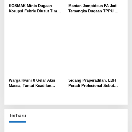
KOSMAK Minta Dugaan
Mantan Jampidsus FA Jadi
Korupsi Febrie Diusut Tim
Tersangka Dugaan TPPU,
Independen
Ditahan di Rutan KPK
Warga Kwini 8 Gelar Aksi
Sidang Praperadilan, LBH
Massa, Tuntut Keadilan
Peradi Profesional Sebut
Terhadap Kodam Jaya dan
Gabriel Korban Kriminalisasi
BPN
Polisi!
Terbaru