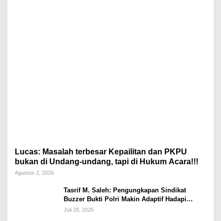
Lucas: Masalah terbesar Kepailitan dan PKPU
bukan di Undang-undang, tapi di Hukum Acara!!!
Agustus 2, 2026
Tasrif M. Saleh: Pengungkapan Sindikat
Buzzer Bukti Polri Makin Adaptif Hadapi
Kejahatan Digital
Juli 28, 2026