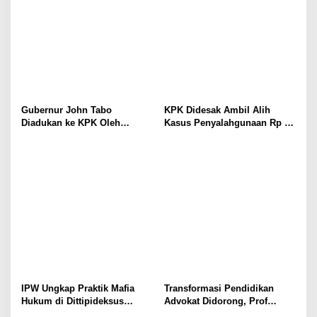
Gubernur John Tabo
KPK Didesak Ambil Alih
Diadukan ke KPK Oleh
Kasus Penyalahgunaan Rp 16
Anggota MRP Papua
Miliar DPRK Tolikara Tahun
Pegunungan dan Forum
2017
Warga Papua
IPW Ungkap Praktik Mafia
Transformasi Pendidikan
Hukum di Dittipideksus
Advokat Didorong, Prof
Bareskrim Polri Dalam
Harris Arthur Hedar Perkuat