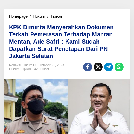
KPK
Homepage
/
Hukum
/
Tipikor
Diminta
KPK Diminta Menyerahkan Dokumen
Menyerahkan
Dokumen
Terkait Pemerasan Terhadap Mantan
Terkait
Mentan, Ade Safri : Kami Sudah
Pemerasan
Dapatkan Surat Penetapan Dari PN
Terhadap
Mantan
Jakarta Selatan
Mentan,
Ade
Redaksi HukumID
Oktober 21, 2023
Hukum
,
Tipikor
423 Dilihat
Safri
:
Kami
Sudah
Dapatkan
Surat
Penetapan
Dari
PN
Jakarta
Selatan