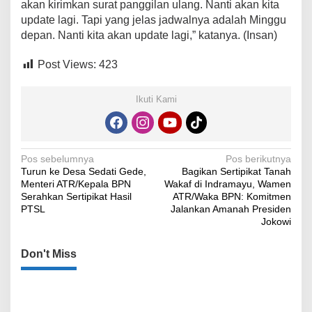
akan kirimkan surat panggilan ulang. Nanti akan kita
update lagi. Tapi yang jelas jadwalnya adalah Minggu
depan. Nanti kita akan update lagi,” katanya. (Insan)
Post Views:
423
Ikuti Kami
Navigasi
Pos sebelumnya
Pos berikutnya
Turun ke Desa Sedati Gede,
Bagikan Sertipikat Tanah
pos
Menteri ATR/Kepala BPN
Wakaf di Indramayu, Wamen
Serahkan Sertipikat Hasil
ATR/Waka BPN: Komitmen
PTSL
Jalankan Amanah Presiden
Jokowi
Don't Miss