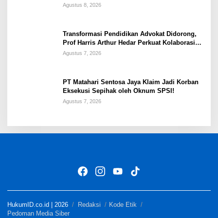
Penanganan Kasus PT ARA
Agustus 8, 2026
Transformasi Pendidikan Advokat Didorong,
Prof Harris Arthur Hedar Perkuat Kolaborasi
Kampus
Agustus 7, 2026
PT Matahari Sentosa Jaya Klaim Jadi Korban
Eksekusi Sepihak oleh Oknum SPSI!
Agustus 7, 2026
HukumID.co.id | 2026
Redaksi
Kode Etik
Pedoman Media Siber