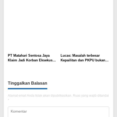
Penanganan Kasus PT ARA
Kolaborasi Kampus
PT Matahari Sentosa Jaya
Lucas: Masalah terbesar
Klaim Jadi Korban Eksekusi
Kepailitan dan PKPU bukan
Sepihak oleh Oknum SPSI!
di Undang-undang, tapi di
Hukum Acara!!!
Tinggalkan Balasan
Alamat email Anda tidak akan dipublikasikan.
Ruas yang wajib ditandai
*