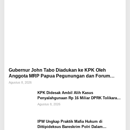
Gubernur John Tabo Diadukan ke KPK Oleh
Anggota MRP Papua Pegunungan dan Forum
Warga Papua
Agustus 8, 2026
KPK Didesak Ambil Alih Kasus
Penyalahgunaan Rp 16 Miliar DPRK Tolikara
Tahun 2017
Agustus 8, 2026
IPW Ungkap Praktik Mafia Hukum di
Dittipideksus Bareskrim Polri Dalam