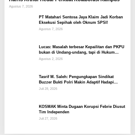
Agustus 7, 2026
PT Matahari Sentosa Jaya Klaim Jadi Korban
Eksekusi Sepihak oleh Oknum SPSI!
Agustus 7, 2026
Lucas: Masalah terbesar Kepailitan dan PKPU
bukan di Undang-undang, tapi di Hukum
Acara!!!
Agustus 2, 2026
Tasrif M. Saleh: Pengungkapan Sindikat
Buzzer Bukti Polri Makin Adaptif Hadapi
Kejahatan Digital
Juli 28, 2026
KOSMAK Minta Dugaan Korupsi Febrie Diusut
Tim Independen
Juli 27, 2026