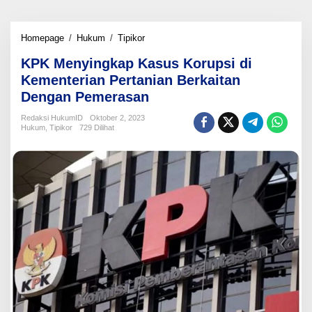
KPK
Homepage
/
Hukum
/
Tipikor
Menyingkap
KPK Menyingkap Kasus Korupsi di
Kasus
Korupsi
Kementerian Pertanian Berkaitan
di
Dengan Pemerasan
Kementerian
Pertanian
Redaksi HukumID
Oktober 2, 2023
Berkaitan
Hukum
,
Tipikor
729 Dilihat
Dengan
Pemerasan