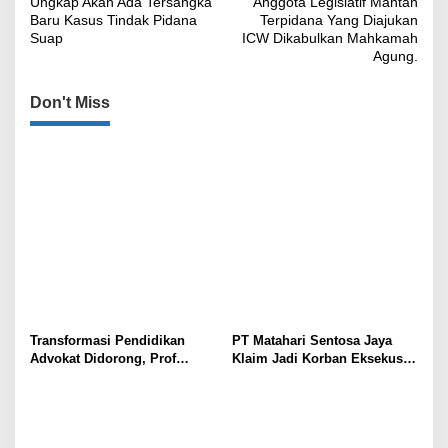
Ungkap Akan Ada Tersangka
Anggota Legislatif Mantan
Baru Kasus Tindak Pidana
Terpidana Yang Diajukan
Suap
ICW Dikabulkan Mahkamah
Agung.
Don't Miss
Transformasi Pendidikan
PT Matahari Sentosa Jaya
Advokat Didorong, Prof
Klaim Jadi Korban Eksekusi
Harris Arthur Hedar Perkuat
Sepihak oleh Oknum SPSI!
Kolaborasi Kampus