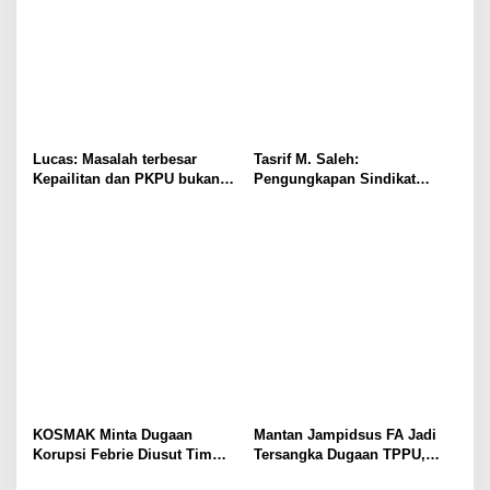
Lucas: Masalah terbesar
Tasrif M. Saleh:
Kepailitan dan PKPU bukan
Pengungkapan Sindikat
di Undang-undang, tapi di
Buzzer Bukti Polri Makin
Hukum Acara!!!
Adaptif Hadapi Kejahatan
Digital
KOSMAK Minta Dugaan
Mantan Jampidsus FA Jadi
Korupsi Febrie Diusut Tim
Tersangka Dugaan TPPU,
Independen
Ditahan di Rutan KPK