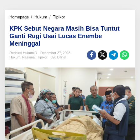
KPK
Homepage
/
Hukum
/
Tipikor
Sebut
KPK Sebut Negara Masih Bisa Tuntut
Negara
Masih
Ganti Rugi Usai Lucas Enembe
Bisa
Meninggal
Tuntut
Ganti
Redaksi HukumID
Desember 27, 2023
Rugi
Hukum
,
Nasional
,
Tipikor
898 Dilihat
Usai
Lucas
Enembe
Meninggal