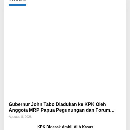
Gubernur John Tabo Diadukan ke KPK Oleh
Anggota MRP Papua Pegunungan dan Forum
Warga Papua
Agustus 8, 2026
KPK Didesak Ambil Alih Kasus