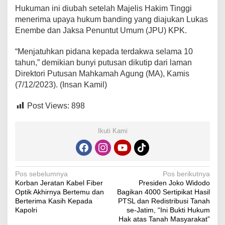
Hukuman ini diubah setelah Majelis Hakim Tinggi
menerima upaya hukum banding yang diajukan Lukas
Enembe dan Jaksa Penuntut Umum (JPU) KPK.
“Menjatuhkan pidana kepada terdakwa selama 10
tahun,” demikian bunyi putusan dikutip dari laman
Direktori Putusan Mahkamah Agung (MA), Kamis
(7/12/2023). (Insan Kamil)
Post Views:
898
Ikuti Kami
Navigasi
Pos sebelumnya
Pos berikutnya
Korban Jeratan Kabel Fiber
Presiden Joko Widodo
pos
Optik Akhirnya Bertemu dan
Bagikan 4000 Sertipikat Hasil
Berterima Kasih Kepada
PTSL dan Redistribusi Tanah
Kapolri
se-Jatim, “Ini Bukti Hukum
Hak atas Tanah Masyarakat”