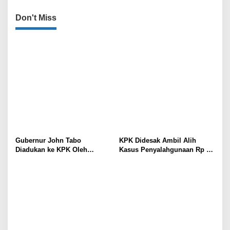
Don't Miss
Gubernur John Tabo
KPK Didesak Ambil Alih
Diadukan ke KPK Oleh
Kasus Penyalahgunaan Rp 16
Anggota MRP Papua
Miliar DPRK Tolikara Tahun
Pegunungan dan Forum
2017
Warga Papua