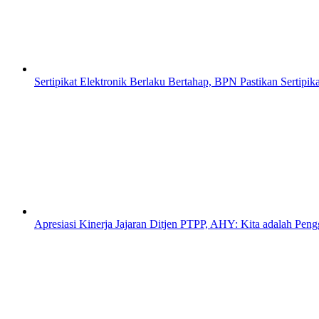
Sertipikat Elektronik Berlaku Bertahap, BPN Pastikan Sertipi
Apresiasi Kinerja Jajaran Ditjen PTPP, AHY: Kita adalah Pe