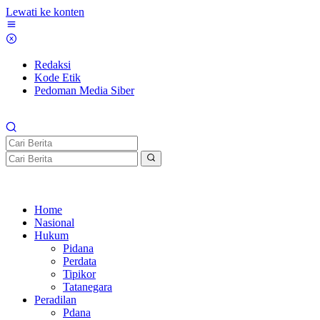
Lewati ke konten
Redaksi
Kode Etik
Pedoman Media Siber
Home
Nasional
Hukum
Pidana
Perdata
Tipikor
Tatanegara
Peradilan
Pdana