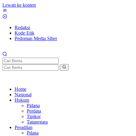
Lewati ke konten
Redaksi
Kode Etik
Pedoman Media Siber
Home
Nasional
Hukum
Pidana
Perdata
Tipikor
Tatanegara
Peradilan
Pdana