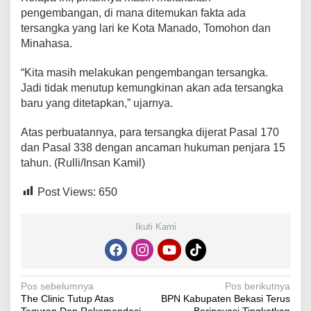
pengembangan, di mana ditemukan fakta ada
tersangka yang lari ke Kota Manado, Tomohon dan
Minahasa.
“Kita masih melakukan pengembangan tersangka.
Jadi tidak menutup kemungkinan akan ada tersangka
baru yang ditetapkan,” ujarnya.
Atas perbuatannya, para tersangka dijerat Pasal 170
dan Pasal 338 dengan ancaman hukuman penjara 15
tahun. (Rulli/Insan Kamil)
Post Views:
650
Ikuti Kami
Navigasi
Pos sebelumnya
Pos berikutnya
The Clinic Tutup Atas
BPN Kabupaten Bekasi Terus
pos
Teguran Dan Rekomendasi
Berinovasi Tingkatkan