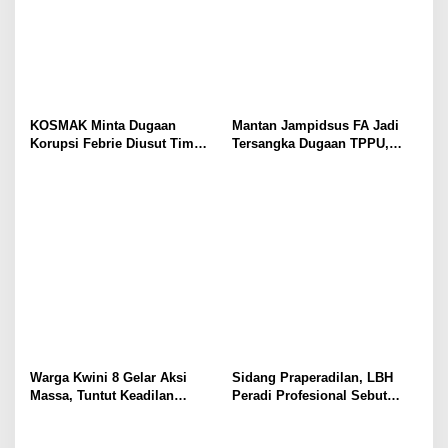
KOSMAK Minta Dugaan
Mantan Jampidsus FA Jadi
Korupsi Febrie Diusut Tim
Tersangka Dugaan TPPU,
Independen
Ditahan di Rutan KPK
Warga Kwini 8 Gelar Aksi
Sidang Praperadilan, LBH
Massa, Tuntut Keadilan
Peradi Profesional Sebut
Terhadap Kodam Jaya dan
Gabriel Korban Kriminalisasi
BPN
Polisi!