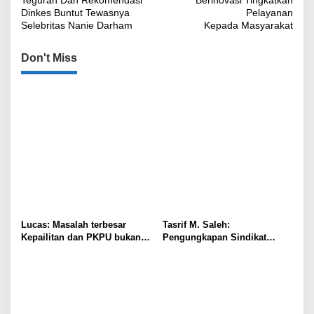
Dinkes Buntut Tewasnya
Pelayanan
Selebritas Nanie Darham
Kepada Masyarakat
Don't Miss
Lucas: Masalah terbesar
Tasrif M. Saleh:
Kepailitan dan PKPU bukan
Pengungkapan Sindikat
di Undang-undang, tapi di
Buzzer Bukti Polri Makin
Hukum Acara!!!
Adaptif Hadapi Kejahatan
Digital