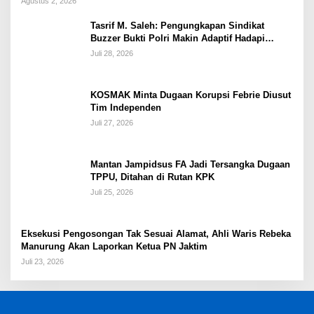
Agustus 2, 2026
Tasrif M. Saleh: Pengungkapan Sindikat
Buzzer Bukti Polri Makin Adaptif Hadapi
Kejahatan Digital
Juli 28, 2026
KOSMAK Minta Dugaan Korupsi Febrie Diusut
Tim Independen
Juli 27, 2026
Mantan Jampidsus FA Jadi Tersangka Dugaan
TPPU, Ditahan di Rutan KPK
Juli 25, 2026
Eksekusi Pengosongan Tak Sesuai Alamat, Ahli Waris Rebeka
Manurung Akan Laporkan Ketua PN Jaktim
Juli 23, 2026