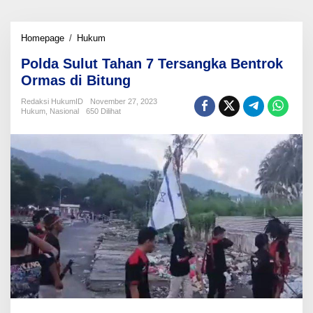
Polda
Homepage
/
Hukum
Sulut
Polda Sulut Tahan 7 Tersangka Bentrok
Tahan
7
Ormas di Bitung
Tersangka
Bentrok
Redaksi HukumID
November 27, 2023
Hukum
,
Nasional
650 Dilihat
Ormas
di
Bitung