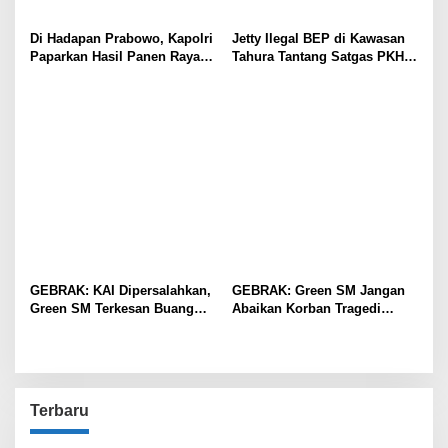
Di Hadapan Prabowo, Kapolri
Jetty Ilegal BEP di Kawasan
Paparkan Hasil Panen Raya
Tahura Tantang Satgas PKH,
Jagung Polri Kuartal I dan II
Dugaan Penyimpangan Kian
Menguat
GEBRAK: KAI Dipersalahkan,
GEBRAK: Green SM Jangan
Green SM Terkesan Buang
Abaikan Korban Tragedi
Badan
Kereta di Bekasi!
Terbaru