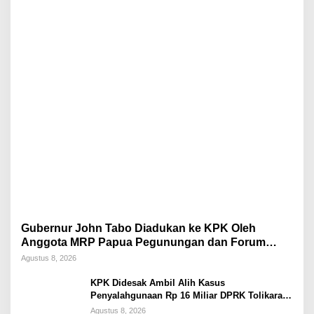
Gubernur John Tabo Diadukan ke KPK Oleh
Anggota MRP Papua Pegunungan dan Forum
Warga Papua
Agustus 8, 2026
KPK Didesak Ambil Alih Kasus
Penyalahgunaan Rp 16 Miliar DPRK Tolikara
Tahun 2017
Agustus 8, 2026