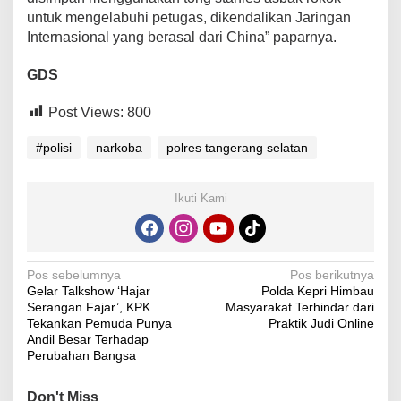
untuk mengelabuhi petugas, dikendalikan Jaringan
Internasional yang berasal dari China” paparnya.
GDS
Post Views:
800
#polisi
narkoba
polres tangerang selatan
Ikuti Kami
Navigasi
Pos sebelumnya
Pos berikutnya
Gelar Talkshow ‘Hajar
Polda Kepri Himbau
pos
Serangan Fajar’, KPK
Masyarakat Terhindar dari
Tekankan Pemuda Punya
Praktik Judi Online
Andil Besar Terhadap
Perubahan Bangsa
Don't Miss