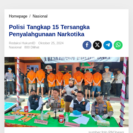
Polisi
Homepage
/
Nasional
Tangkap
Polisi Tangkap 15 Tersangka
15
Tersangka
Penyalahgunaan Narkotika
Penyalahgunaan
Narkotika
Redaksi HukumID
Oktober 25, 2024
Nasional
800 Dilihat
sumber foto PMJnews