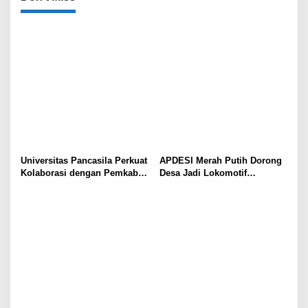
Universitas Pancasila Perkuat
APDESI Merah Putih Dorong
Kolaborasi dengan Pemkab
Desa Jadi Lokomotif
Sumedang, Dorong
Ekonomi dan Ketahanan
Pengabdian Masyarakat dan
Pangan Nasional
Penguatan Tata Kelola Digital