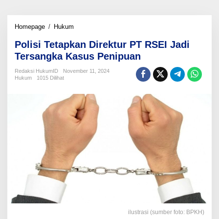
Polisi
Homepage
/
Hukum
Tetapkan
Polisi Tetapkan Direktur PT RSEI Jadi
Direktur
PT
Tersangka Kasus Penipuan
RSEI
Jadi
Redaksi HukumID
November 11, 2024
Hukum
1015 Dilihat
Tersangka
Kasus
Penipuan
ilustrasi (sumber foto: BPKH)