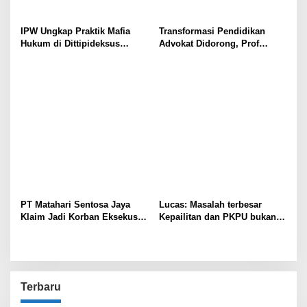
IPW Ungkap Praktik Mafia
Transformasi Pendidikan
Hukum di Dittipideksus
Advokat Didorong, Prof
Bareskrim Polri Dalam
Harris Arthur Hedar Perkuat
Penanganan Kasus PT ARA
Kolaborasi Kampus
PT Matahari Sentosa Jaya
Lucas: Masalah terbesar
Klaim Jadi Korban Eksekusi
Kepailitan dan PKPU bukan
Sepihak oleh Oknum SPSI!
di Undang-undang, tapi di
Hukum Acara!!!
Terbaru