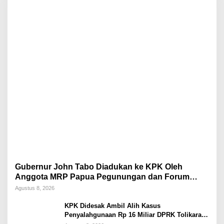
Gubernur John Tabo Diadukan ke KPK Oleh
Anggota MRP Papua Pegunungan dan Forum
Warga Papua
Agustus 8, 2026
KPK Didesak Ambil Alih Kasus
Penyalahgunaan Rp 16 Miliar DPRK Tolikara
Tahun 2017