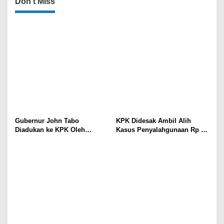
Don't Miss
Gubernur John Tabo
KPK Didesak Ambil Alih
Diadukan ke KPK Oleh
Kasus Penyalahgunaan Rp 16
Anggota MRP Papua
Miliar DPRK Tolikara Tahun
Pegunungan dan Forum
2017
Warga Papua