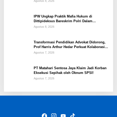
Agustus 8, 2026
IPW Ungkap Praktik Mafia Hukum di
Dittipideksus Bareskrim Polri Dalam
Penanganan Kasus PT ARA
Agustus 8, 2026
Transformasi Pendidikan Advokat Didorong,
Prof Harris Arthur Hedar Perkuat Kolaborasi
Kampus
Agustus 7, 2026
PT Matahari Sentosa Jaya Klaim Jadi Korban
Eksekusi Sepihak oleh Oknum SPSI!
Agustus 7, 2026